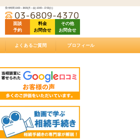
受付時間 10:00～19:00(月～金) 10:00～17:00(土)
面談
料金
その他
予約
お問合せ
お問合せ
よくあるご質問
プロフィール
「ご相談にあたって」良くある質問
「相続（空家）不動産の売却について」良くある
「相続手続きについて」良くある質問
「ご依頼する際に」良くある質問
「遺言書作成について」良くある質問
「相続手続き費用について」良くあるご質問
動画で学ぶ相続手続き
当相談室の理念
事務所概要
お客様の声・クチコミ
セミナー登壇・相続相談会情報
メディア掲載情報
アクセス
質問