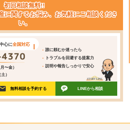
初回相談無料!!
産に関するお悩み、お気軽にご相談くださ
い。
中心に
全国対応
誰に頼むか迷ったら
トラブルを回避する提案力
説明や報告しっかりで安心
0（月〜金）
0（土）
無料相談を予約する
LINEから相談