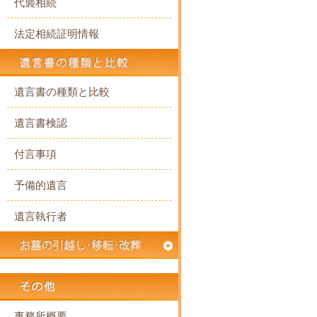
代襲相続
法定相続証明情報
遺言書の種類と比較
遺言書検認
付言事項
予備的遺言
遺言執行者
事務所概要