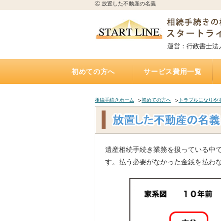
④ 放置した不動産の名義
運営：行政書士法
初めての方へ
サービス費用一覧
相続手続きの流れと期限
誰に相続手続きを依頼すれば？費用はどれくらい
誰に相続不動産（空家）の売却を相談・依頼すれ
不動産を相続する場合、誰に何を依頼すれば？費
誰に遺言書作成を相談すれば？費用はどれくらい
トラブルになりやすい遺産相続
アパートの相続、誰に相続手続き・相続税・管
相続した土地の遺産分割、名義変更、売却を誰に
自宅にいながら相談できるオンライン相談実施中
遺産相続手続き代行サポート
遺言執行手続き代理業務
「おひとりさま」任せて安心
遺言書
お墓の引越し・移転・改葬手
相続不動産・空家 売却相談
二次相続対策サポート
かかるの？
ば？費用はいくら？（相続不動産・空家売却）
用は？（専門家が解説）
かかるの？（公正証書遺言）
理・売却を依頼すれば？費用は？
依頼すれば？費用は？
（全国対応）
相続手続きホーム
初めての方へ
トラブルになりや
遺産相続手続き業務を扱っている中
す。払う必要がなかった金銭を払わ