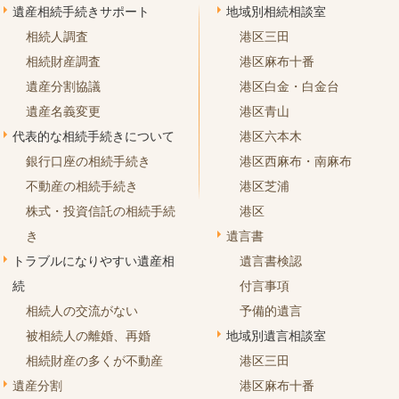
遺産相続手続きサポート
地域別相続相談室
相続人調査
港区三田
相続財産調査
港区麻布十番
遺産分割協議
港区白金・白金台
遺産名義変更
港区青山
代表的な相続手続きについて
港区六本木
銀行口座の相続手続き
港区西麻布・南麻布
不動産の相続手続き
港区芝浦
株式・投資信託の相続手続
港区
き
遺言書
トラブルになりやすい遺産相
遺言書検認
続
付言事項
相続人の交流がない
予備的遺言
被相続人の離婚、再婚
地域別遺言相談室
相続財産の多くが不動産
港区三田
遺産分割
港区麻布十番