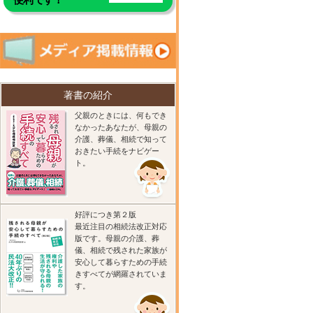
著書の紹介
父親のときには、何もでき
なかったあなたが、母親の
介護、葬儀、相続で知って
おきたい手続をナビゲー
ト。
好評につき第２版
最近注目の相続法改正対応
版です。母親の介護、葬
儀、相続で残された家族が
安心して暮らすための手続
きすべてが網羅されていま
す。