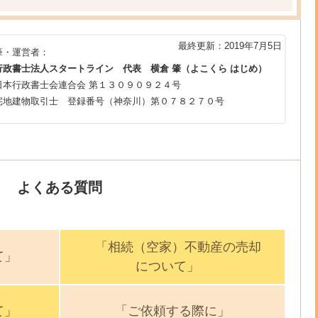
最終更新：2019年7月5日
筆・運営者：
行政書士法人スタートライン 代表 横倉 肇（よこくら はじめ）
日本行政書士会連合会 第１３０９０９２４号
宅地建物取引士 登録番号（神奈川）第０７８２７０号
よくある質問
「相続（空家）不動産の売却
て」
について」
て」
「ご依頼する際に」