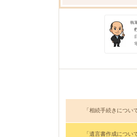
執
「相続手続きについ
「遺言書作成につい