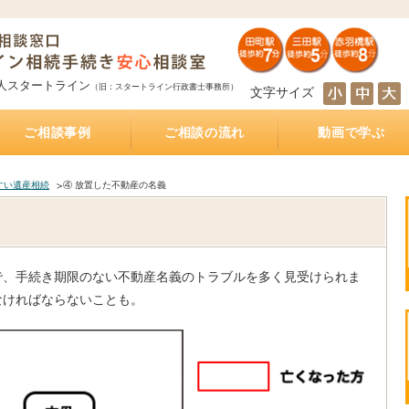
人スタートライン
（旧：スタートライン行政書士事務所）
文字サイズ
ご相談事例
ご相談の流れ
動画で学ぶ
とは
サポート
続き
サポート
相続人の調査・確定を自分で行うのは大変！？
相続財産の調査・確定を自分で行うのは大変！？
遺産分割協議を自分で行うのは大変！？
遺産の名義変更を自分で行うのは大変！？
銀行預金の相続手続き
不動産の相続手続き
株式・投資信託の相続手続き
生命保険金の受取
相続手続きをどの行政書士に依頼すれば？費用は
相続手続きは司法書士と行政書士のどちらに依頼
相続手続きは税理士と行政書士のどちらに依頼す
相続手続きは弁護士と行政書士のどちらに依頼す
相続（空家）不動産を相続した後に売却した際に
遺産分割方法
知らない・しばらく会っていない相続人がいる相
被相続人が離婚、再婚している相続
相続財産の多くが不動産のケース
放置した不動産の名義
おふたり様の遺産相続
銀行預金の相続手続き
相続手続き
相続税
公正証書遺言
遺言執行業務
相続不動産・空き家売却
おひとりさまの生前対策
インタビュー記事
もしあなたが遺言執行者に指定されていたら、し
公正証書遺言作成サポート
公正証書遺言 費用と相場
公正証書遺言 必要書類
ご夫婦円満遺言書作成サポート
自筆証書遺言書作成サポート
どれくらいかかるの？
すれば？費用はどれくらいかかるの？
れば？費用はどれくらいかかるの？
れば？費用はどれくらいかかるの？
かかる税金
続
なければならないこと
すい遺産相続
④ 放置した不動産の名義
で、手続き期限のない不動産名義のトラブルを多く見受けられま
なければならないことも。