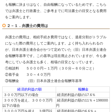
も報酬に決まりはなく、自由報酬になっているためです。こちら
では弁護士と行政書士、ご参考までに司法書士の目安となる費用
をご案内します。
２－１．弁護士の費用は
弁護士の費用は、相続手続き費用ではなく、遺産分割がトラブル
になった際の費用としてご案内します。よく持ち入れられるの
が、日本弁護士連合会がかつて定めていた（旧）日本弁護士連合
会報酬等基準です。この基準は現在廃止されていますが、今も参
考にしている弁護士も多く、相場の目安となっています。
①相談料 ５０００円～１万円（３０分～６０分ごと）
②着手金 ３０～４０万円
③報酬金 （旧）日本弁護士連合会報酬等基準
経済的利益の額
報酬金
３００万円以下の場合
経済的利益の額の17.6％
３００万を超え、３０００万円
経済的利益の額の11％＋198000
以下の場合
円
３０００万円を超え、３億円以
経済的利益の額の6.6％＋