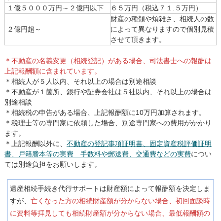
１億５０００万円～２億円以下
６５万円（税込７１.５万円）
財産の種類や煩雑さ、相続人の数
２億円超～
によって異なりますので個別見積
させて頂きます。
＊不動産の名義変更（相続登記）がある場合、司法書士への報酬は
上記報酬額に含まれています。
＊相続人が５人以内、それ以上の場合は別途相談
＊不動産が１箇所、銀行や証券会社は５社以内、それ以上の場合は
別途相談
＊相続税の申告がある場合、上記報酬額に10万円加算されます。
＊税理士等の専門家に依頼した場合、別途専門家への費用がかかり
ます。
＊上記報酬以外に、
不動産の登記事項証明書、固定資産税評価証明
書、戸籍謄本等の実費 手数料や郵送費、交通費などの実費
につい
ては別途負担をお願いします。
遺産相続手続き代行サポートは財産額によって報酬額を決定しま
すが、
亡くなった方の相続財産額が分からない場合、初回面談時
に資料等拝見しても相続財産額が分からない場合、最低報酬額の