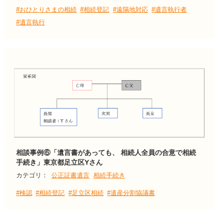
#おひとりさまの相続
#相続登記
#遠隔地対応
#遺言執行者
#遺言執行
相談事例⑥「遺言書があっても、 相続人全員の合意で相続
手続き」東京都足立区Yさん
カテゴリ：
公正証書遺言
相続手続き
#検認
#相続登記
#足立区相続
#遺産分割協議書