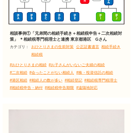
相談事例①「兄弟間の相続手続き＋相続税申告＋二次相続対
策」 ＊相続税専門税理士と連携 東京都港区 Gさん
カテゴリ：
おひとりさまの生前対策
公正証書遺言
相続手続き
相続税
#おひとりさまの相続
#お子さんがいないご夫婦の相続
#二次相続
#会ったことがない相続人
#株・投資信託の相続
#港区相続
#相続人の数が多い
#相続登記
#相続税専門税理士
#相続税申告・納付
#相続税申告期限
#遠隔地対応