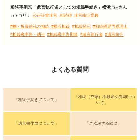
相談事例①「遺言執行者としての相続手続き」横浜市Fさん
カテゴリ：
公正証書遺言
相続税
遺言執行業務
#株・投資信託の相続
#横浜相続
#相続登記
#相続税専門税理士
#相続税申告・納付
#相続税申告期限
#遺言執行者
#遺言執行
よくある質問
「相続（空家）不動産の売却につ
「相続手続きについて」
いて」
「遺言書作成について」
「ご依頼する際に」