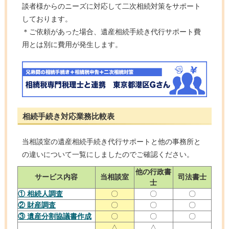
談者様からのニーズに対応して二次相続対策をサポート
しております。
＊ご依頼があった場合、遺産相続手続き代行サポート費
用とは別に費用が発生します。
相続手続き対応業務比較表
当相談室の遺産相続手続き代行サポートと他の事務所と
の違いについて一覧にしましたのでご確認ください。
他の行政書
サービス内容
当相談室
司法書士
士
① 相続人調査
〇
〇
〇
② 財産調査
〇
〇
〇
③ 遺産分割協議書作成
〇
〇
〇
△
△