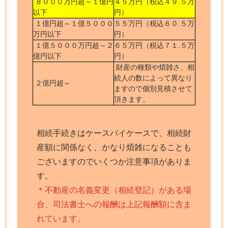
８０００万円超～１億円
４５万円（税込４９.５万
以下
円）
１億円超～１億５０００
５５万円（税込６０.５万
万円以下
円）
１億５０００万円超～２
６５万円（税込７１.５万
億円以下
円）
財産の種類や煩雑さ、相
続人の数によって異なり
２億円超～
ますので個別見積させて
頂きます。
相続手続きはケースバイケースで、相続財
産額に関係なく、かなり煩雑になることも
ございますのでいくつか注意事項がありま
す。
＊不動産の名義変更（相続登記）がある場
合、司法書士への報酬は上記報酬額に含ま
れています。