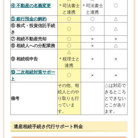
④ 不動産の名義変更
＊司法書士
＊司法書士
〇
と連携
と連携
⑤ 銀行預金の解約
〇
〇
△
⑥ 株式・投資信託手続
〇
〇
△
き
⑦ 相続不動産売却
〇
×
×
⑧ 相続人への分配業務
〇
×
△
△
⑨ 相続税申告
＊税理士と
×
×
連携
⑩ 二次相続対策サポー
〇
×
×
ト
その他、相
△は対応で
続人とのや
きるところ
備考
り取りも行
とできない
っていま
とこがあり
す。
ます。
遺産相続手続き代行サポート料金