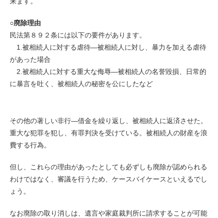
来ます。
○廃除理由
民法第８９２条には以下の要件があります。
1.被相続人に対する虐待―被相続人に対し、暴力を加える虐待
があった場合
2.被相続人に対する重大な侮辱―被相続人の名誉毀損、日常的
に暴言を吐く、被相続人の秘密を公にしたなど
その他の著しい非行―借金を繰り返し、被相続人に返済させた。
重大な犯罪を犯し、有罪判決を受けている。被相続人の財産を浪
費する行為。
但し、これらの理由があったとしても必ずしも廃除が認められる
わけではなく、審議を行うため、ケースバイケースといえるでし
ょう。
なお廃除の取り消しは、遺言や家庭裁判所に請求することが可能