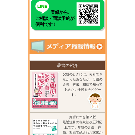
登録から、
ご相談・面談予約が
便利です！
著書の紹介
父親のときには、何もでき
なかったあなたが、母親の
介護、葬儀、相続で知って
おきたい手続をナビゲー
ト。
好評につき第２版
最近注目の相続法改正対応
版です。母親の介護、葬
儀、相続で残された家族が