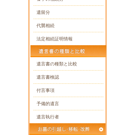
遺留分
代襲相続
法定相続証明情報
遺言書の種類と比較
遺言書検認
付言事項
予備的遺言
遺言執行者