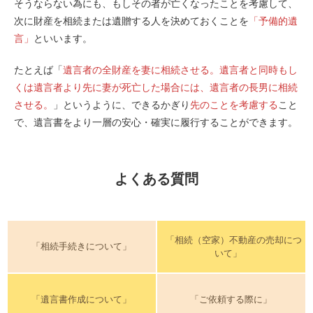
そうならない為にも、もしその者が亡くなったことを考慮して、
次に財産を相続または遺贈する人を決めておくことを
「予備的遺
言」
といいます。
たとえば「
遺言者の全財産を妻に相続させる。遺言者と同時もし
くは遺言者より先に妻が死亡した場合には、遺言者の長男に相続
させる。
」というように、できるかぎり
先のことを考慮する
こと
で、遺言書をより一層の安心・確実に履行することができます。
よくある質問
「相続（空家）不動産の売却につ
「相続手続きについて」
いて」
「遺言書作成について」
「ご依頼する際に」