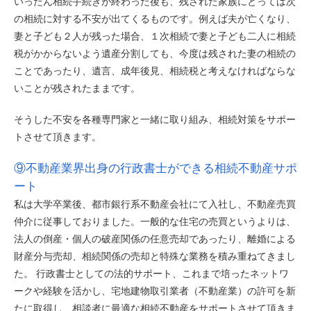
いったん相続手続きが終わった後も、残された家族にとっては次
の相続に対する不安が出てくるものです。例えば夫が亡くなり、
妻と子ども２人が残った場合、１次相続で妻と子ども二人に相続
税がかからないよう遺産分割しても、今度は残された妻の相続の
ことであったり、遺言、成年後見、相続税と考えなければならな
いことが残されたままです。
そうした不安を各種専門家と一緒に取り組み、相続対策をサポー
トさせて頂きます。
⑨不動産業界出身の行政書士ができる相続不動産サポ
ート
私は大学卒業後、都市銀行系不動産会社にて入社し、不動産売買
仲介に従事しておりました。一般的な住宅の売買というよりは、
法人の倒産・個人の破産関係の任意売却であったり、離婚による
財産分与売却、相続関係の売却と特殊な業務を積み重ねてきまし
た。 行政書士としての法的サポート、これまで培ったネットワ
ークや経験を活かし、宅地建物取引業者（不動産業）の許可を新
たに取得し、相談者に最適な相続不動産をサポートさせて頂きま