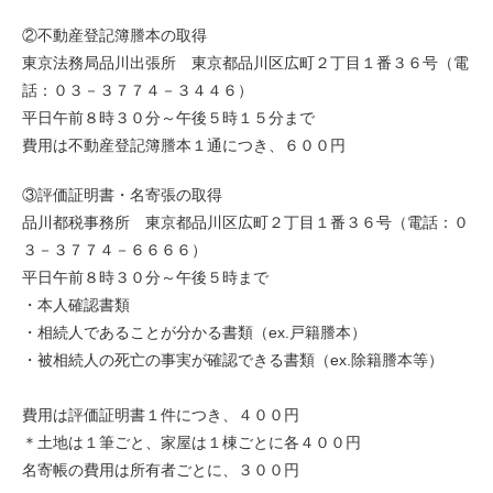
②不動産登記簿謄本の取得
東京法務局品川出張所 東京都品川区広町２丁目１番３６号（電
話：０３－３７７４－３４４６）
平日午前８時３０分～午後５時１５分まで
費用は不動産登記簿謄本１通につき、６００円
③評価証明書・名寄張の取得
品川都税事務所 東京都品川区広町２丁目１番３６号（電話：０
３－３７７４－６６６６）
平日午前８時３０分～午後５時まで
・本人確認書類
・相続人であることが分かる書類（ex.戸籍謄本）
・被相続人の死亡の事実が確認できる書類（ex.除籍謄本等）
費用は評価証明書１件につき、４００円
＊土地は１筆ごと、家屋は１棟ごとに各４００円
名寄帳の費用は所有者ごとに、３００円