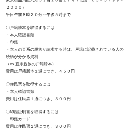
東京都品川区八潮５丁目１０番２７号（電話：０３－３７９９－
２０００）
平日午前８時３０分～午後５時まで
〇戸籍謄本を取得するには
・本人確認書類
・印鑑
・本人の直系の親族が請求する時は、戸籍に記載されている人の
続柄が分かる資料
（ex.直系親族の戸籍謄本）
費用は戸籍謄本１通につき、４５０円
〇住民票を取得するには
・本人確認書類
費用は住民票１通につき、３００円
〇印鑑証明書を取得するには
・印鑑カード
費用は住民票１通につき、３００円