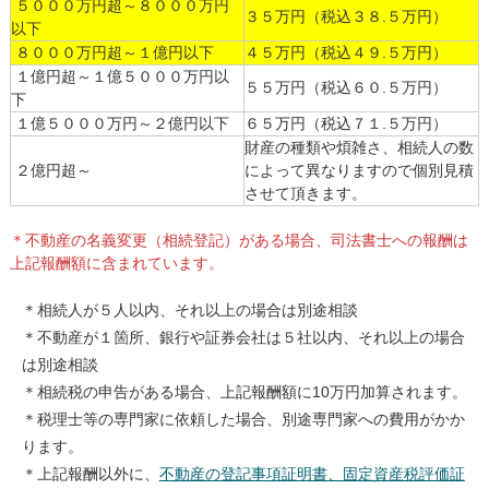
５０００万円超～８０００万円
３５万円（税込３８.５万円）
以下
８０００万円超～１億円以下
４５万円（税込４９.５万円）
１億円超～１億５０００万円以
５５万円（税込６０.５万円）
下
１億５０００万円～２億円以下
６５万円（税込７１.５万円）
財産の種類や煩雑さ、相続人の数
２億円超～
によって異なりますので個別見積
させて頂きます。
＊不動産の名義変更（相続登記）がある場合、司法書士への報酬は
上記報酬額に含まれています。
＊相続人が５人以内、それ以上の場合は別途相談
＊不動産が１箇所、銀行や証券会社は５社以内、それ以上の場合
は別途相談
＊相続税の申告がある場合、上記報酬額に10万円加算されます。
＊税理士等の専門家に依頼した場合、別途専門家への費用がかか
ります。
＊上記報酬以外に、
不動産の登記事項証明書、固定資産税評価証