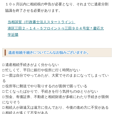
１０ヶ月以内に相続税の申告が必要となり、それまでに遺産分割
協議を終了させる必要があります。
当相談室（行政書士法人スタートライン）
港区三田２－１４－５フロイントゥ三田９０４号室＊慶応大
学近隣
□ 遺産相続手続きがよく分からない
□ 忙しくて、平日に銀行や役所に行く時間がない
□ 一度は自分でやってみたが、大変でそのままになってしまってい
る
□ 役所等に郵送でやり取りするのが面倒で困っている
□ 亡くなったばかりで、手続きを行う気持ちのゆとりがない
□ 預金、有価証券、不動産と相続財産が多岐にわたり手続きが面倒
になりそう
□ 相続人が疎遠又は遠方に住んでおり、今後の進め方に不安がある
□ 相続人が多くて不安がある