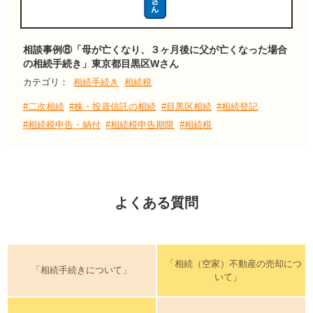
相談事例⑧「母が亡くなり、３ヶ月後に父が亡くなった場合
の相続手続き」東京都目黒区Wさん
カテゴリ：
相続手続き
相続税
#二次相続
#株・投資信託の相続
#目黒区相続
#相続登記
#相続税申告・納付
#相続税申告期限
#相続税
よくある質問
「相続（空家）不動産の売却につ
「相続手続きについて」
いて」