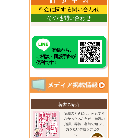
面 談 予 約
料金に関する問い合わせ
その他問い合わせ
登録から、
ご相談・面談予約が
便利です！
著書の紹介
父親のときには、何もでき
なかったあなたが、母親の
介護、葬儀、相続で知って
おきたい手続をナビゲー
ト。