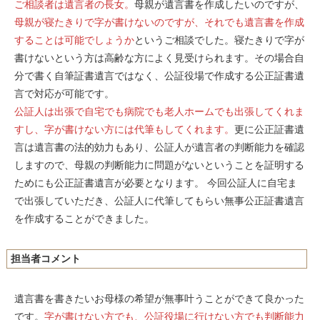
ご相談者は遺言者の長女。
母親が遺言書を作成したいのですが、
母親が寝たきりで字が書けないのですが、それでも遺言書を作成
することは可能でしょうか
というご相談でした。寝たきりで字が
書けないという方は高齢な方によく見受けられます。その場合自
分で書く自筆証書遺言ではなく、公証役場で作成する公正証書遺
言で対応が可能です。
公証人は出張で自宅でも病院でも老人ホームでも出張してくれま
すし、字が書けない方には代筆もしてくれます。
更に公正証書遺
言は遺言書の法的効力もあり、公証人が遺言者の判断能力を確認
しますので、母親の判断能力に問題がないということを証明する
ためにも公正証書遺言が必要となります。 今回公証人に自宅ま
で出張していただき、公証人に代筆してもらい無事公正証書遺言
を作成することができました。
担当者コメント
遺言書を書きたいお母様の希望が無事叶うことができて良かった
です。
字が書けない方でも、公証役場に行けない方でも判断能力