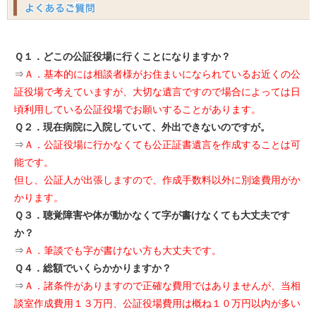
Ｑ１．どこの公証役場に行くことになりますか？
⇒
Ａ．基本的には相談者様がお住まいになられているお近くの公
証役場で考えていますが、大切な遺言ですので場合によっては日
頃利用している公証役場でお願いすることがあります。
Ｑ２．現在病院に入院していて、外出できないのですが。
⇒
Ａ．公証役場に行かなくても公正証書遺言を作成することは可
能です。
但し、公証人が出張しますので、作成手数料以外に別途費用がか
かります。
Ｑ３．聴覚障害や体が動かなくて字が書けなくても大丈夫です
か？
⇒
Ａ．筆談でも字が書けない方も大丈夫です。
Ｑ４．総額でいくらかかりますか？
⇒
Ａ．諸条件がありますので正確な費用ではありませんが、当相
談室作成費用１３万円、公証役場費用は概ね１０万円以内が多い