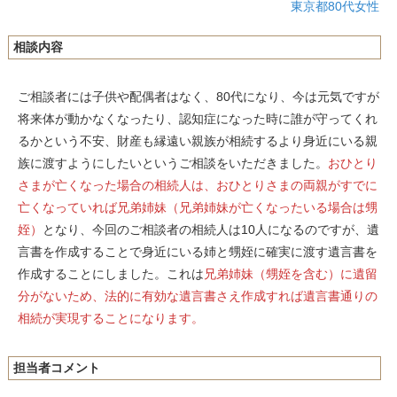
東京都80代女性
相談内容
ご相談者には子供や配偶者はなく、80代になり、今は元気ですが
将来体が動かなくなったり、認知症になった時に誰が守ってくれ
るかという不安、財産も縁遠い親族が相続するより身近にいる親
族に渡すようにしたいというご相談をいただきました。
おひとり
さまが亡くなった場合の相続人は、おひとりさまの両親がすでに
亡くなっていれば兄弟姉妹（兄弟姉妹が亡くなったいる場合は甥
姪）
となり、今回のご相談者の相続人は10人になるのですが、遺
言書を作成することで身近にいる姉と甥姪に確実に渡す遺言書を
作成することにしました。これは
兄弟姉妹（甥姪を含む）に遺留
分がないため、法的に有効な遺言書さえ作成すれば遺言書通りの
相続が実現することになります。
担当者コメント