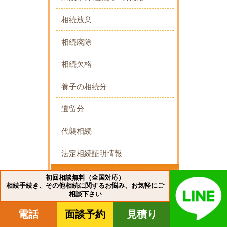
相続放棄
相続廃除
相続欠格
養子の相続分
遺留分
代襲相続
法定相続証明情報
初回相談無料（全国対応）
相続手続き、その他相続に関するお悩み、お気軽にご
相談下さい
遺言書の種類と比較
電話
面談予約
見積り
遺言書検認