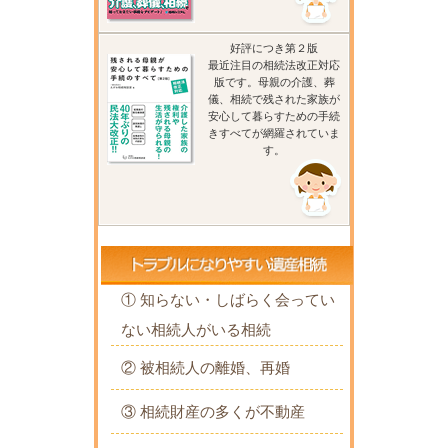
好評につき第２版
最近注目の相続法改正対応
版です。母親の介護、葬
儀、相続で残された家族が
安心して暮らすための手続
きすべてが網羅されていま
す。
① 知らない・しばらく会ってい
ない相続人がいる相続
② 被相続人の離婚、再婚
③ 相続財産の多くが不動産