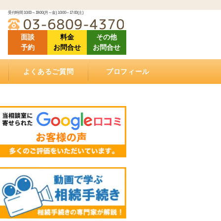
受付時間 10:00～19:00(月～金) 10:00～17:00(土)
面談
料金
その他
予約
お問合せ
お問合せ
よくあるご質問
プロフィール
「ご相談にあたって」良くある質問
「相続（空家）不動産の売却について」良くある
「相続手続きについて」良くある質問
「ご依頼する際に」良くある質問
「遺言書作成について」良くある質問
「相続手続き費用について」良くあるご質問
動画で学ぶ相続手続き
当相談室の理念
事務所概要
お客様の声・クチコミ
セミナー登壇・相続相談会情報
メディア掲載情報
アクセス
質問