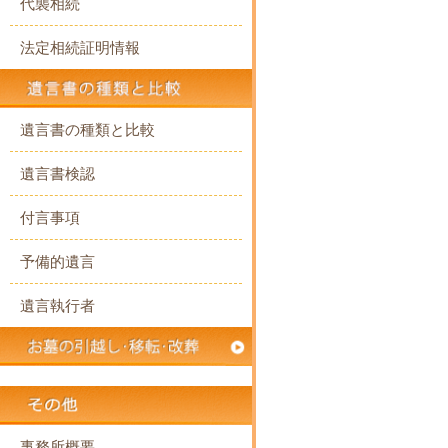
代襲相続
法定相続証明情報
遺言書の種類と比較
遺言書検認
付言事項
予備的遺言
遺言執行者
事務所概要