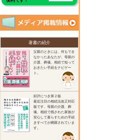
著書の紹介
父親のときには、何もでき
なかったあなたが、母親の
介護、葬儀、相続で知って
おきたい手続をナビゲー
ト。
好評につき第２版
最近注目の相続法改正対応
版です。母親の介護、葬
儀、相続で残された家族が
安心して暮らすための手続
きすべてが網羅されていま
す。