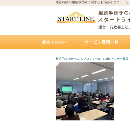
遺産相続の相談や手続に関するお悩みをサポートし
運営：行政書士法
初めての方へ
サービス費用一覧
相続手続きの流れと期限
誰に相続手続きを依頼すれば？費用はどれくらい
誰に相続不動産（空家）の売却を相談・依頼すれ
不動産を相続する場合、誰に何を依頼すれば？費
誰に遺言書作成を相談すれば？費用はどれくらい
トラブルになりやすい遺産相続
アパートの相続、誰に相続手続き・相続税・管
相続した土地の遺産分割、名義変更、売却を誰に
自宅にいながら相談できるオンライン相談実施中
遺産相続手続き代行サポート
遺言執行手続き代理業務
「おひとりさま」任せて安心
遺言書
お墓の引越し・移転・改葬手
相続不動産・空家 売却相談
二次相続対策サポート
かかるの？
ば？費用はいくら？（相続不動産・空家売却）
用は？（専門家が解説）
かかるの？（公正証書遺言）
理・売却を依頼すれば？費用は？
依頼すれば？費用は？
（全国対応）
相続手続きホーム
プロフィール
相続セミナー登壇