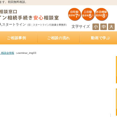
ます。初回無料相談。
人スタートライン
（旧：スタートライン行政書士事務所）
文字サイズ
ご相談事例
ご相談の流れ
動画で学ぶ
とは
サポート
続き
サポート
相続人の調査・確定を自分で行うのは大変！？
相続財産の調査・確定を自分で行うのは大変！？
遺産分割協議を自分で行うのは大変！？
遺産の名義変更を自分で行うのは大変！？
銀行預金の相続手続き
不動産の相続手続き
株式・投資信託の相続手続き
生命保険金の受取
相続手続きをどの行政書士に依頼すれば？費用は
相続手続きは司法書士と行政書士のどちらに依頼
相続手続きは税理士と行政書士のどちらに依頼す
相続手続きは弁護士と行政書士のどちらに依頼す
相続（空家）不動産を相続した後に売却した際に
遺産分割方法
知らない・しばらく会っていない相続人がいる相
被相続人が離婚、再婚している相続
相続財産の多くが不動産のケース
放置した不動産の名義
おふたり様の遺産相続
銀行預金の相続手続き
相続手続き
相続税
公正証書遺言
遺言執行業務
相続不動産・空き家売却
おひとりさまの生前対策
インタビュー記事
もしあなたが遺言執行者に指定されていたら、し
公正証書遺言作成サポート
公正証書遺言 費用と相場
公正証書遺言 必要書類
ご夫婦円満遺言書作成サポート
自筆証書遺言書作成サポート
どれくらいかかるの？
すれば？費用はどれくらいかかるの？
れば？費用はどれくらいかかるの？
れば？費用はどれくらいかかるの？
かかる税金
続
なければならないこと
・相談会情報
seminar_img03