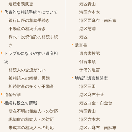
遺産名義変更
港区青山
代表的な相続手続きについて
港区六本木
銀行口座の相続手続き
港区西麻布・南麻布
不動産の相続手続き
港区芝浦
株式・投資信託の相続手続
港区
き
遺言書
トラブルになりやすい遺産相
遺言書検認
続
付言事項
相続人の交流がない
予備的遺言
被相続人の離婚、再婚
地域別遺言相談室
相続財産の多くが不動産
港区三田
遺産分割
港区麻布十番
相続お役立ち情報
港区白金・白金台
所在不明の相続人への対応
港区青山
認知症の相続人への対応
港区六本木
未成年の相続人への対応
港区西麻布・南麻布