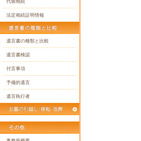
代襲相続
法定相続証明情報
遺言書の種類と比較
遺言書検認
付言事項
予備的遺言
遺言執行者
事務所概要