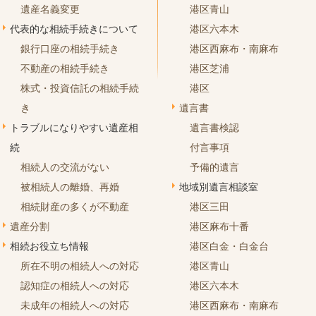
遺産名義変更
港区青山
代表的な相続手続きについて
港区六本木
銀行口座の相続手続き
港区西麻布・南麻布
不動産の相続手続き
港区芝浦
株式・投資信託の相続手続
港区
き
遺言書
トラブルになりやすい遺産相
遺言書検認
続
付言事項
相続人の交流がない
予備的遺言
被相続人の離婚、再婚
地域別遺言相談室
相続財産の多くが不動産
港区三田
遺産分割
港区麻布十番
相続お役立ち情報
港区白金・白金台
所在不明の相続人への対応
港区青山
認知症の相続人への対応
港区六本木
未成年の相続人への対応
港区西麻布・南麻布