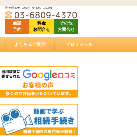
受付時間 10:00～19:00(月～金) 10:00～17:00(土)
面談
料金
その他
予約
お問合せ
お問合せ
よくあるご質問
プロフィール
「ご相談にあたって」良くある質問
「相続（空家）不動産の売却について」良くある
「相続手続きについて」良くある質問
「ご依頼する際に」良くある質問
「遺言書作成について」良くある質問
「相続手続き費用について」良くあるご質問
動画で学ぶ相続手続き
当相談室の理念
事務所概要
お客様の声・クチコミ
セミナー登壇・相続相談会情報
メディア掲載情報
アクセス
質問