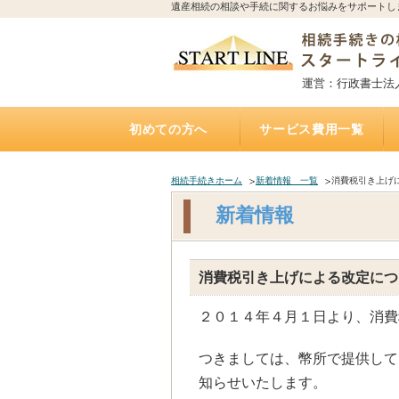
遺産相続の相談や手続に関するお悩みをサポートし
運営：行政書士法
初めての方へ
サービス費用一覧
相続手続きの流れと期限
誰に相続手続きを依頼すれば？費用はどれくらい
誰に相続不動産（空家）の売却を相談・依頼すれ
不動産を相続する場合、誰に何を依頼すれば？費
誰に遺言書作成を相談すれば？費用はどれくらい
トラブルになりやすい遺産相続
アパートの相続、誰に相続手続き・相続税・管
相続した土地の遺産分割、名義変更、売却を誰に
自宅にいながら相談できるオンライン相談実施中
遺産相続手続き代行サポート
遺言執行手続き代理業務
「おひとりさま」任せて安心
遺言書
お墓の引越し・移転・改葬手
相続不動産・空家 売却相談
二次相続対策サポート
かかるの？
ば？費用はいくら？（相続不動産・空家売却）
用は？（専門家が解説）
かかるの？（公正証書遺言）
理・売却を依頼すれば？費用は？
依頼すれば？費用は？
（全国対応）
相続手続きホーム
新着情報 一覧
消費税引き上げ
新着情報
消費税引き上げによる改定につ
２０１４年４月１日より、消費
つきましては、幣所で提供して
知らせいたします。