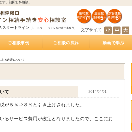
ます。初回無料相談。
人スタートライン
（旧：スタートライン行政書士事務所）
文字サイズ
ご相談事例
ご相談の流れ
動画で学ぶ
とは
サポート
続き
サポート
相続人の調査・確定を自分で行うのは大変！？
相続財産の調査・確定を自分で行うのは大変！？
遺産分割協議を自分で行うのは大変！？
遺産の名義変更を自分で行うのは大変！？
銀行預金の相続手続き
不動産の相続手続き
株式・投資信託の相続手続き
生命保険金の受取
相続手続きをどの行政書士に依頼すれば？費用は
相続手続きは司法書士と行政書士のどちらに依頼
相続手続きは税理士と行政書士のどちらに依頼す
相続手続きは弁護士と行政書士のどちらに依頼す
相続（空家）不動産を相続した後に売却した際に
遺産分割方法
知らない・しばらく会っていない相続人がいる相
被相続人が離婚、再婚している相続
相続財産の多くが不動産のケース
放置した不動産の名義
おふたり様の遺産相続
銀行預金の相続手続き
相続手続き
相続税
公正証書遺言
遺言執行業務
相続不動産・空き家売却
おひとりさまの生前対策
インタビュー記事
もしあなたが遺言執行者に指定されていたら、し
公正証書遺言作成サポート
公正証書遺言 費用と相場
公正証書遺言 必要書類
ご夫婦円満遺言書作成サポート
自筆証書遺言書作成サポート
どれくらいかかるの？
すれば？費用はどれくらいかかるの？
れば？費用はどれくらいかかるの？
れば？費用はどれくらいかかるの？
かかる税金
続
なければならないこと
による改定について
いて
2014/04/01
税が５％⇒８％と引き上げされました。
いるサービス費用が改定となりましたので、ここにお