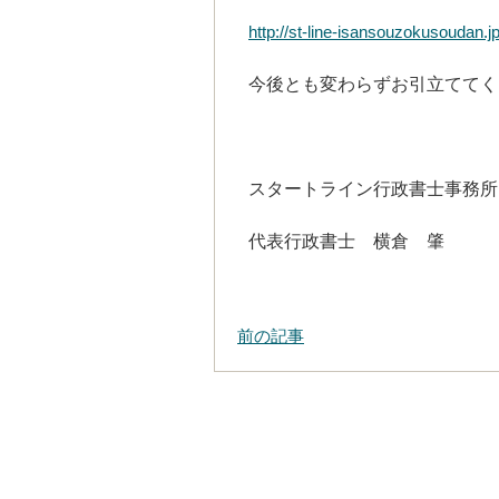
http://st-line-isansouzokusoudan.jp
今後とも変わらずお引立ててく
スタートライン行政書士事務所
代表行政書士 横倉 肇
前の記事