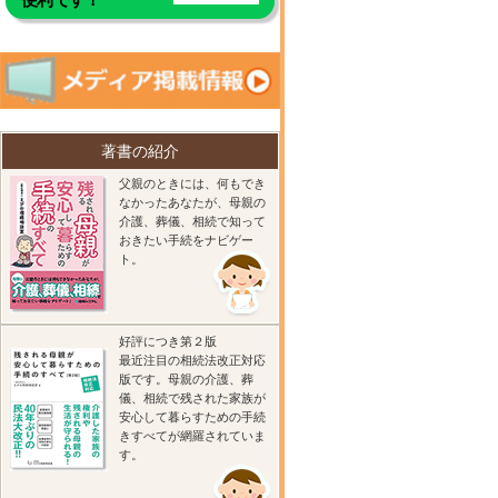
著書の紹介
父親のときには、何もでき
なかったあなたが、母親の
介護、葬儀、相続で知って
おきたい手続をナビゲー
ト。
好評につき第２版
最近注目の相続法改正対応
版です。母親の介護、葬
儀、相続で残された家族が
安心して暮らすための手続
きすべてが網羅されていま
す。