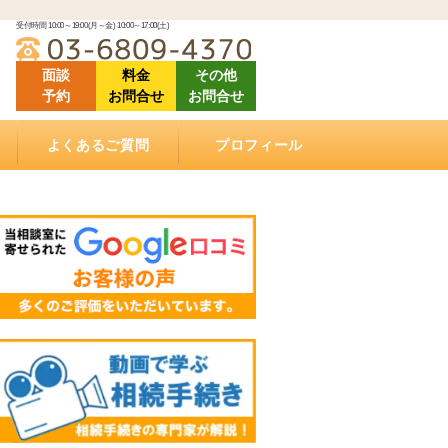
受付時間 10:00～19:00(月～金) 10:00～17:00(土)
面談
料金
その他
予約
お問合せ
お問合せ
よくあるご質問
プロフィール
「ご相談にあたって」良くある質問
「相続（空家）不動産の売却について」良くある
「相続手続きについて」良くある質問
「ご依頼する際に」良くある質問
「遺言書作成について」良くある質問
「相続手続き費用について」良くあるご質問
動画で学ぶ相続手続き
当相談室の理念
事務所概要
お客様の声・クチコミ
セミナー登壇・相続相談会情報
メディア掲載情報
アクセス
質問