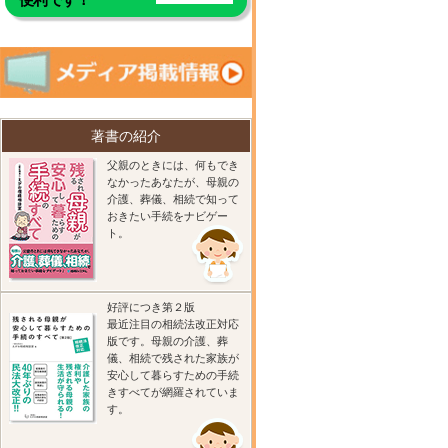
著書の紹介
父親のときには、何もでき
なかったあなたが、母親の
介護、葬儀、相続で知って
おきたい手続をナビゲー
ト。
好評につき第２版
最近注目の相続法改正対応
版です。母親の介護、葬
儀、相続で残された家族が
安心して暮らすための手続
きすべてが網羅されていま
す。