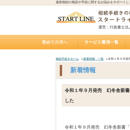
遺産相続の相談や手続に関するお悩みをサポートし
運営：行政書士法
初めての方へ
サービス費用一覧
相続手続きの流れと期限
誰に相続手続きを依頼すれば？費用はどれくらい
誰に相続不動産（空家）の売却を相談・依頼すれ
不動産を相続する場合、誰に何を依頼すれば？費
誰に遺言書作成を相談すれば？費用はどれくらい
トラブルになりやすい遺産相続
アパートの相続、誰に相続手続き・相続税・管
相続した土地の遺産分割、名義変更、売却を誰に
自宅にいながら相談できるオンライン相談実施中
遺産相続手続き代行サポート
遺言執行手続き代理業務
「おひとりさま」任せて安心
遺言書
お墓の引越し・移転・改葬手
相続不動産・空家 売却相談
二次相続対策サポート
かかるの？
ば？費用はいくら？（相続不動産・空家売却）
用は？（専門家が解説）
かかるの？（公正証書遺言）
理・売却を依頼すれば？費用は？
依頼すれば？費用は？
（全国対応）
相続手続きホーム
新着情報 一覧
令和１年９月発
新着情報
令和１年９月発売 幻冬舎新書
した
令和１年９月発売 幻冬舎新書「