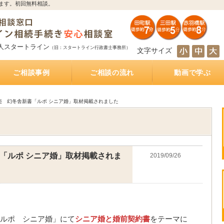
ます。初回無料相談。
人スタートライン
（旧：スタートライン行政書士事務所）
文字サイズ
ご相談事例
ご相談の流れ
動画で学ぶ
とは
サポート
続き
サポート
相続人の調査・確定を自分で行うのは大変！？
相続財産の調査・確定を自分で行うのは大変！？
遺産分割協議を自分で行うのは大変！？
遺産の名義変更を自分で行うのは大変！？
銀行預金の相続手続き
不動産の相続手続き
株式・投資信託の相続手続き
生命保険金の受取
相続手続きをどの行政書士に依頼すれば？費用は
相続手続きは司法書士と行政書士のどちらに依頼
相続手続きは税理士と行政書士のどちらに依頼す
相続手続きは弁護士と行政書士のどちらに依頼す
相続（空家）不動産を相続した後に売却した際に
遺産分割方法
知らない・しばらく会っていない相続人がいる相
被相続人が離婚、再婚している相続
相続財産の多くが不動産のケース
放置した不動産の名義
おふたり様の遺産相続
銀行預金の相続手続き
相続手続き
相続税
公正証書遺言
遺言執行業務
相続不動産・空き家売却
おひとりさまの生前対策
インタビュー記事
もしあなたが遺言執行者に指定されていたら、し
公正証書遺言作成サポート
公正証書遺言 費用と相場
公正証書遺言 必要書類
ご夫婦円満遺言書作成サポート
自筆証書遺言書作成サポート
どれくらいかかるの？
すれば？費用はどれくらいかかるの？
れば？費用はどれくらいかかるの？
れば？費用はどれくらいかかるの？
かかる税金
続
なければならないこと
売 幻冬舎新書「ルポ シニア婚」取材掲載されました
「ルポ シニア婚」取材掲載されま
2019/09/26
ルポ シニア婚」にて
シニア婚と婚前契約書
をテーマに