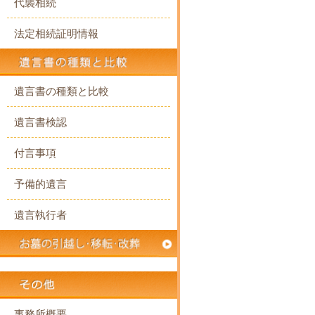
代襲相続
法定相続証明情報
遺言書の種類と比較
遺言書検認
付言事項
予備的遺言
遺言執行者
事務所概要