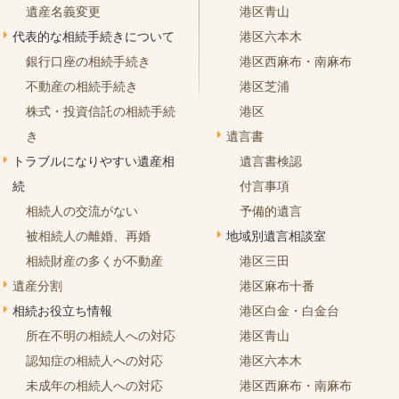
遺産名義変更
港区青山
代表的な相続手続きについて
港区六本木
銀行口座の相続手続き
港区西麻布・南麻布
不動産の相続手続き
港区芝浦
株式・投資信託の相続手続
港区
き
遺言書
トラブルになりやすい遺産相
遺言書検認
続
付言事項
相続人の交流がない
予備的遺言
被相続人の離婚、再婚
地域別遺言相談室
相続財産の多くが不動産
港区三田
遺産分割
港区麻布十番
相続お役立ち情報
港区白金・白金台
所在不明の相続人への対応
港区青山
認知症の相続人への対応
港区六本木
未成年の相続人への対応
港区西麻布・南麻布