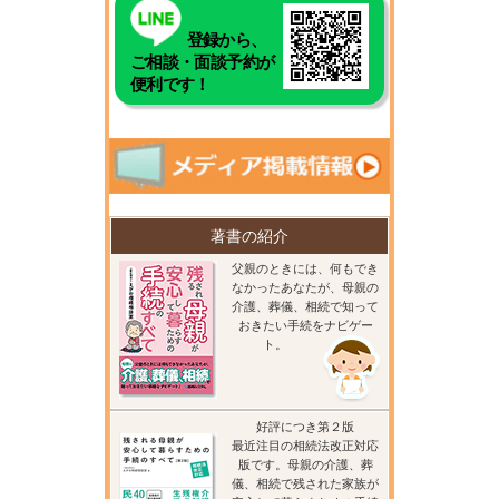
登録から、
ご相談・面談予約が
便利です！
著書の紹介
父親のときには、何もでき
なかったあなたが、母親の
介護、葬儀、相続で知って
おきたい手続をナビゲー
ト。
好評につき第２版
最近注目の相続法改正対応
版です。母親の介護、葬
儀、相続で残された家族が