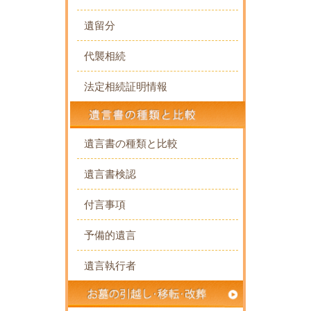
遺留分
代襲相続
法定相続証明情報
遺言書の種類と比較
遺言書検認
付言事項
予備的遺言
遺言執行者