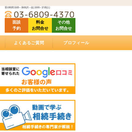
受付時間 10:00～19:00(月～金) 10:00～17:00(土)
面談
料金
その他
予約
お問合せ
お問合せ
よくあるご質問
プロフィール
「ご相談にあたって」良くある質問
「相続（空家）不動産の売却について」良くある
「相続手続きについて」良くある質問
「ご依頼する際に」良くある質問
「遺言書作成について」良くある質問
「相続手続き費用について」良くあるご質問
動画で学ぶ相続手続き
当相談室の理念
事務所概要
お客様の声・クチコミ
セミナー登壇・相続相談会情報
メディア掲載情報
アクセス
質問