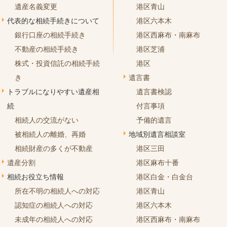
遺産名義変更
港区青山
代表的な相続手続きについて
港区六本木
銀行口座の相続手続き
港区西麻布・南麻布
不動産の相続手続き
港区芝浦
株式・投資信託の相続手続
港区
き
遺言書
トラブルになりやすい遺産相
遺言書検認
続
付言事項
相続人の交流がない
予備的遺言
被相続人の離婚、再婚
地域別遺言相談室
相続財産の多くが不動産
港区三田
遺産分割
港区麻布十番
相続お役立ち情報
港区白金・白金台
所在不明の相続人への対応
港区青山
認知症の相続人への対応
港区六本木
未成年の相続人への対応
港区西麻布・南麻布