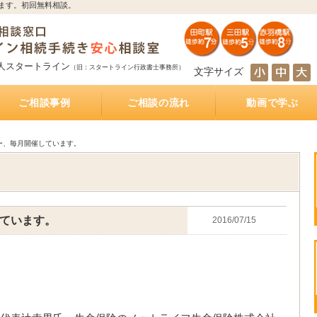
ます。初回無料相談。
人スタートライン
（旧：スタートライン行政書士事務所）
文字サイズ
ご相談事例
ご相談の流れ
動画で学ぶ
とは
サポート
続き
サポート
相続人の調査・確定を自分で行うのは大変！？
相続財産の調査・確定を自分で行うのは大変！？
遺産分割協議を自分で行うのは大変！？
遺産の名義変更を自分で行うのは大変！？
銀行預金の相続手続き
不動産の相続手続き
株式・投資信託の相続手続き
生命保険金の受取
相続手続きをどの行政書士に依頼すれば？費用は
相続手続きは司法書士と行政書士のどちらに依頼
相続手続きは税理士と行政書士のどちらに依頼す
相続手続きは弁護士と行政書士のどちらに依頼す
相続（空家）不動産を相続した後に売却した際に
遺産分割方法
知らない・しばらく会っていない相続人がいる相
被相続人が離婚、再婚している相続
相続財産の多くが不動産のケース
放置した不動産の名義
おふたり様の遺産相続
銀行預金の相続手続き
相続手続き
相続税
公正証書遺言
遺言執行業務
相続不動産・空き家売却
おひとりさまの生前対策
インタビュー記事
もしあなたが遺言執行者に指定されていたら、し
公正証書遺言作成サポート
公正証書遺言 費用と相場
公正証書遺言 必要書類
ご夫婦円満遺言書作成サポート
自筆証書遺言書作成サポート
どれくらいかかるの？
すれば？費用はどれくらいかかるの？
れば？費用はどれくらいかかるの？
れば？費用はどれくらいかかるの？
かかる税金
続
なければならないこと
ー、毎月開催しています。
ています。
2016/07/15