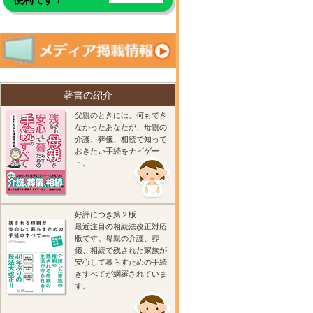
著書の紹介
父親のときには、何もでき
なかったあなたが、母親の
介護、葬儀、相続で知って
おきたい手続をナビゲー
ト。
好評につき第２版
最近注目の相続法改正対応
版です。母親の介護、葬
儀、相続で残された家族が
安心して暮らすための手続
きすべてが網羅されていま
す。