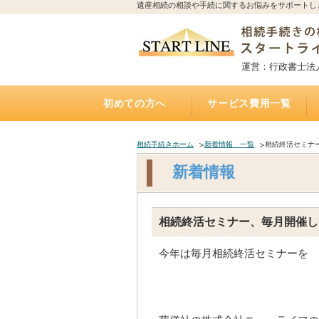
遺産相続の相談や手続に関するお悩みをサポートし
運営：行政書士法
初めての方へ
サービス費用一覧
相続手続きの流れと期限
誰に相続手続きを依頼すれば？費用はどれくらい
誰に相続不動産（空家）の売却を相談・依頼すれ
不動産を相続する場合、誰に何を依頼すれば？費
誰に遺言書作成を相談すれば？費用はどれくらい
トラブルになりやすい遺産相続
アパートの相続、誰に相続手続き・相続税・管
相続した土地の遺産分割、名義変更、売却を誰に
自宅にいながら相談できるオンライン相談実施中
遺産相続手続き代行サポート
遺言執行手続き代理業務
「おひとりさま」任せて安心
遺言書
お墓の引越し・移転・改葬手
相続不動産・空家 売却相談
二次相続対策サポート
かかるの？
ば？費用はいくら？（相続不動産・空家売却）
用は？（専門家が解説）
かかるの？（公正証書遺言）
理・売却を依頼すれば？費用は？
依頼すれば？費用は？
（全国対応）
相続手続きホーム
新着情報 一覧
相続終活セミナ
新着情報
相続終活セミナー、毎月開催し
今年は毎月相続終活セミナーを