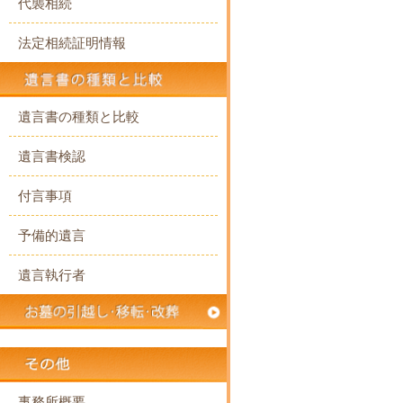
代襲相続
法定相続証明情報
遺言書の種類と比較
遺言書検認
付言事項
予備的遺言
遺言執行者
事務所概要