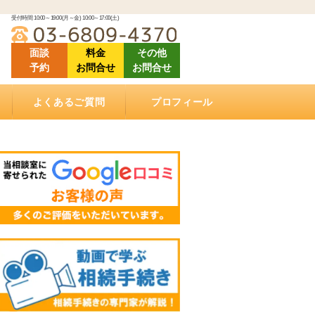
受付時間 10:00～19:00(月～金) 10:00～17:00(土)
面談
料金
その他
予約
お問合せ
お問合せ
よくあるご質問
プロフィール
「ご相談にあたって」良くある質問
「相続（空家）不動産の売却について」良くある
「相続手続きについて」良くある質問
「ご依頼する際に」良くある質問
「遺言書作成について」良くある質問
「相続手続き費用について」良くあるご質問
動画で学ぶ相続手続き
当相談室の理念
事務所概要
お客様の声・クチコミ
セミナー登壇・相続相談会情報
メディア掲載情報
アクセス
質問