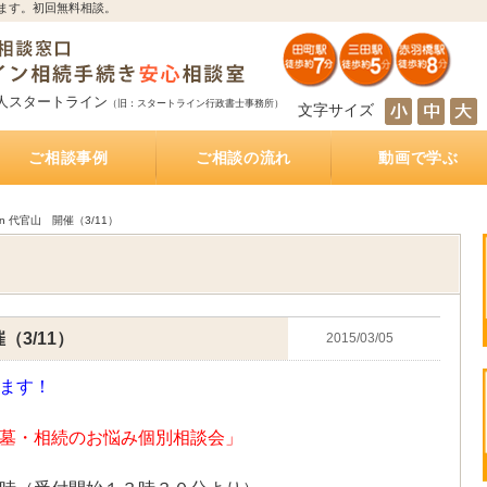
ます。初回無料相談。
人スタートライン
（旧：スタートライン行政書士事務所）
文字サイズ
ご相談事例
ご相談の流れ
動画で学ぶ
とは
サポート
続き
サポート
相続人の調査・確定を自分で行うのは大変！？
相続財産の調査・確定を自分で行うのは大変！？
遺産分割協議を自分で行うのは大変！？
遺産の名義変更を自分で行うのは大変！？
銀行預金の相続手続き
不動産の相続手続き
株式・投資信託の相続手続き
生命保険金の受取
相続手続きをどの行政書士に依頼すれば？費用は
相続手続きは司法書士と行政書士のどちらに依頼
相続手続きは税理士と行政書士のどちらに依頼す
相続手続きは弁護士と行政書士のどちらに依頼す
相続（空家）不動産を相続した後に売却した際に
遺産分割方法
知らない・しばらく会っていない相続人がいる相
被相続人が離婚、再婚している相続
相続財産の多くが不動産のケース
放置した不動産の名義
おふたり様の遺産相続
銀行預金の相続手続き
相続手続き
相続税
公正証書遺言
遺言執行業務
相続不動産・空き家売却
おひとりさまの生前対策
インタビュー記事
もしあなたが遺言執行者に指定されていたら、し
公正証書遺言作成サポート
公正証書遺言 費用と相場
公正証書遺言 必要書類
ご夫婦円満遺言書作成サポート
自筆証書遺言書作成サポート
どれくらいかかるの？
すれば？費用はどれくらいかかるの？
れば？費用はどれくらいかかるの？
れば？費用はどれくらいかかるの？
かかる税金
続
なければならないこと
n 代官山 開催（3/11）
（3/11）
2015/03/05
ます！
墓・相続のお悩み個別相談会」