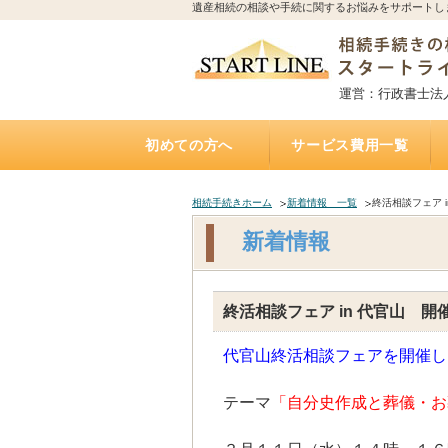
遺産相続の相談や手続に関するお悩みをサポートし
運営：行政書士法
初めての方へ
サービス費用一覧
相続手続きの流れと期限
誰に相続手続きを依頼すれば？費用はどれくらい
誰に相続不動産（空家）の売却を相談・依頼すれ
不動産を相続する場合、誰に何を依頼すれば？費
誰に遺言書作成を相談すれば？費用はどれくらい
トラブルになりやすい遺産相続
アパートの相続、誰に相続手続き・相続税・管
相続した土地の遺産分割、名義変更、売却を誰に
自宅にいながら相談できるオンライン相談実施中
遺産相続手続き代行サポート
遺言執行手続き代理業務
「おひとりさま」任せて安心
遺言書
お墓の引越し・移転・改葬手
相続不動産・空家 売却相談
二次相続対策サポート
かかるの？
ば？費用はいくら？（相続不動産・空家売却）
用は？（専門家が解説）
かかるの？（公正証書遺言）
理・売却を依頼すれば？費用は？
依頼すれば？費用は？
（全国対応）
相続手続きホーム
新着情報 一覧
終活相談フェア i
新着情報
終活相談フェア in 代官山 開催
代官山終活相談フェアを開催し
テーマ
「自分史作成と葬儀・お