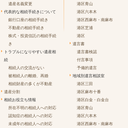
遺産名義変更
港区青山
代表的な相続手続きについて
港区六本木
銀行口座の相続手続き
港区西麻布・南麻布
不動産の相続手続き
港区芝浦
株式・投資信託の相続手続
港区
き
遺言書
トラブルになりやすい遺産相
遺言書検認
続
付言事項
相続人の交流がない
予備的遺言
被相続人の離婚、再婚
地域別遺言相談室
相続財産の多くが不動産
港区三田
遺産分割
港区麻布十番
相続お役立ち情報
港区白金・白金台
所在不明の相続人への対応
港区青山
認知症の相続人への対応
港区六本木
未成年の相続人への対応
港区西麻布・南麻布