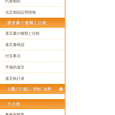
代襲相続
法定相続証明情報
遺言書の種類と比較
遺言書検認
付言事項
予備的遺言
遺言執行者
事務所概要