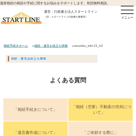
遺産相続の相談や手続に関するお悩みをサポートします。初回無料相談。
運営：行政書士法人スタートライン
（旧：スタートライン行政書士事務所）
メニュー
相続手続きホーム
相続・遺言お役立ち情報
souzoku_info-21_h2
よくある質問
「相続（空家）不動産の売却につ
「相続手続きについて」
いて」
「遺言書作成について」
「ご依頼する際に」