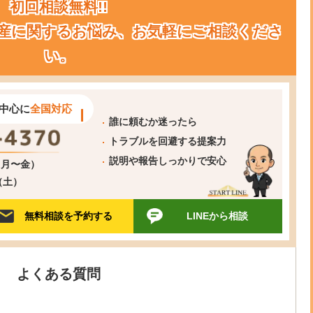
初回相談無料!!
産に関するお悩み、お気軽にご相談くださ
い。
中心に
全国対応
誰に頼むか迷ったら
トラブルを回避する提案力
説明や報告しっかりで安心
0（月〜金）
0（土）
無料相談を予約する
LINEから相談
よくある質問