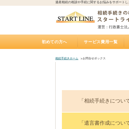
遺産相続の相談や手続に関するお悩みをサポートし
運営：行政書士法
初めての方へ
サービス費用一覧
相続手続きの流れと期限
誰に相続手続きを依頼すれば？費用はどれくらい
誰に相続不動産（空家）の売却を相談・依頼すれ
不動産を相続する場合、誰に何を依頼すれば？費
誰に遺言書作成を相談すれば？費用はどれくらい
トラブルになりやすい遺産相続
アパートの相続、誰に相続手続き・相続税・管
相続した土地の遺産分割、名義変更、売却を誰に
自宅にいながら相談できるオンライン相談実施中
遺産相続手続き代行サポート
遺言執行手続き代理業務
「おひとりさま」任せて安心
遺言書
お墓の引越し・移転・改葬手
相続不動産・空家 売却相談
二次相続対策サポート
かかるの？
ば？費用はいくら？（相続不動産・空家売却）
用は？（専門家が解説）
かかるの？（公正証書遺言）
理・売却を依頼すれば？費用は？
依頼すれば？費用は？
（全国対応）
相続手続きホーム
お問合せボックス
「相続手続きについ
「遺言書作成につい