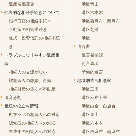
遺産名義変更
港区青山
代表的な相続手続きについて
港区六本木
銀行口座の相続手続き
港区西麻布・南麻布
不動産の相続手続き
港区芝浦
株式・投資信託の相続手続
港区
き
遺言書
トラブルになりやすい遺産相
遺言書検認
続
付言事項
相続人の交流がない
予備的遺言
被相続人の離婚、再婚
地域別遺言相談室
相続財産の多くが不動産
港区三田
遺産分割
港区麻布十番
相続お役立ち情報
港区白金・白金台
所在不明の相続人への対応
港区青山
認知症の相続人への対応
港区六本木
未成年の相続人への対応
港区西麻布・南麻布