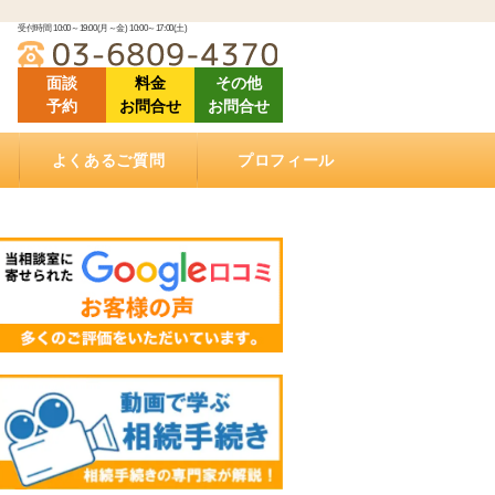
受付時間 10:00～19:00(月～金) 10:00～17:00(土)
面談
料金
その他
予約
お問合せ
お問合せ
よくあるご質問
プロフィール
「ご相談にあたって」良くある質問
「相続（空家）不動産の売却について」良くある
「相続手続きについて」良くある質問
「ご依頼する際に」良くある質問
「遺言書作成について」良くある質問
「相続手続き費用について」良くあるご質問
動画で学ぶ相続手続き
当相談室の理念
事務所概要
お客様の声・クチコミ
セミナー登壇・相続相談会情報
メディア掲載情報
アクセス
質問