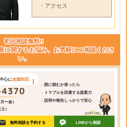
・アクセス
初回相談無料!!
産に関するお悩み、お気軽にご相談くださ
い。
中心に
全国対応
誰に頼むか迷ったら
トラブルを回避する提案力
説明や報告しっかりで安心
0（月〜金）
0（土）
無料相談を予約する
LINEから相談