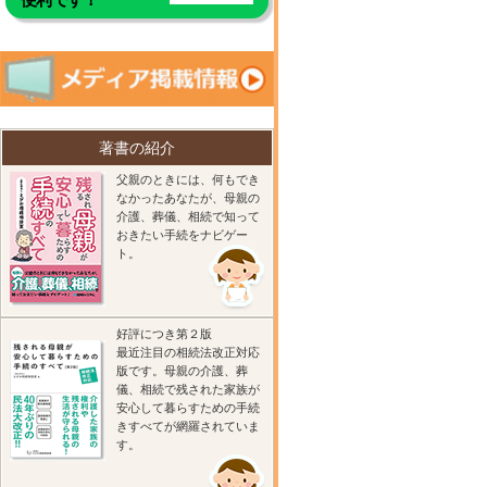
著書の紹介
父親のときには、何もでき
なかったあなたが、母親の
介護、葬儀、相続で知って
おきたい手続をナビゲー
ト。
好評につき第２版
最近注目の相続法改正対応
版です。母親の介護、葬
儀、相続で残された家族が
安心して暮らすための手続
きすべてが網羅されていま
す。