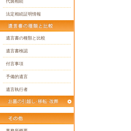
代襲相続
法定相続証明情報
遺言書の種類と比較
遺言書検認
付言事項
予備的遺言
遺言執行者
事務所概要