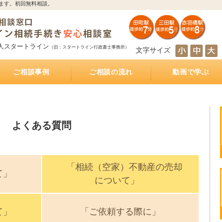
ます。初回無料相談。
人スタートライン
（旧：スタートライン行政書士事務所）
文字サイズ
ご相談事例
ご相談の流れ
動画で学ぶ
とは
サポート
続き
サポート
相続人の調査・確定を自分で行うのは大変！？
相続財産の調査・確定を自分で行うのは大変！？
遺産分割協議を自分で行うのは大変！？
遺産の名義変更を自分で行うのは大変！？
銀行預金の相続手続き
不動産の相続手続き
株式・投資信託の相続手続き
生命保険金の受取
相続手続きをどの行政書士に依頼すれば？費用は
相続手続きは司法書士と行政書士のどちらに依頼
相続手続きは税理士と行政書士のどちらに依頼す
相続手続きは弁護士と行政書士のどちらに依頼す
相続（空家）不動産を相続した後に売却した際に
遺産分割方法
知らない・しばらく会っていない相続人がいる相
被相続人が離婚、再婚している相続
相続財産の多くが不動産のケース
放置した不動産の名義
おふたり様の遺産相続
銀行預金の相続手続き
相続手続き
相続税
公正証書遺言
遺言執行業務
相続不動産・空き家売却
おひとりさまの生前対策
インタビュー記事
もしあなたが遺言執行者に指定されていたら、し
公正証書遺言作成サポート
公正証書遺言 費用と相場
公正証書遺言 必要書類
ご夫婦円満遺言書作成サポート
自筆証書遺言書作成サポート
どれくらいかかるの？
すれば？費用はどれくらいかかるの？
れば？費用はどれくらいかかるの？
れば？費用はどれくらいかかるの？
かかる税金
続
なければならないこと
よくある質問
「相続（空家）不動産の売却
て」
について」
て」
「ご依頼する際に」