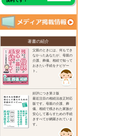
著書の紹介
父親のときには、何もでき
なかったあなたが、母親の
介護、葬儀、相続で知って
おきたい手続をナビゲー
ト。
好評につき第２版
最近注目の相続法改正対応
版です。母親の介護、葬
儀、相続で残された家族が
安心して暮らすための手続
きすべてが網羅されていま
す。