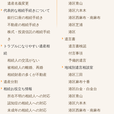
遺産名義変更
港区青山
代表的な相続手続きについて
港区六本木
銀行口座の相続手続き
港区西麻布・南麻布
不動産の相続手続き
港区芝浦
株式・投資信託の相続手続
港区
き
遺言書
トラブルになりやすい遺産相
遺言書検認
続
付言事項
相続人の交流がない
予備的遺言
被相続人の離婚、再婚
地域別遺言相談室
相続財産の多くが不動産
港区三田
遺産分割
港区麻布十番
相続お役立ち情報
港区白金・白金台
所在不明の相続人への対応
港区青山
認知症の相続人への対応
港区六本木
未成年の相続人への対応
港区西麻布・南麻布