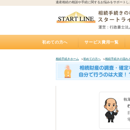
遺産相続の相談や手続に関するお悩みをサポートし
運営：行政書士法
初めての方へ
サービス費用一覧
相続手続きの流れと期限
誰に相続手続きを依頼すれば？費用はどれくらい
誰に相続不動産（空家）の売却を相談・依頼すれ
不動産を相続する場合、誰に何を依頼すれば？費
誰に遺言書作成を相談すれば？費用はどれくらい
トラブルになりやすい遺産相続
アパートの相続、誰に相続手続き・相続税・管
相続した土地の遺産分割、名義変更、売却を誰に
自宅にいながら相談できるオンライン相談実施中
遺産相続手続き代行サポート
遺言執行手続き代理業務
「おひとりさま」任せて安心
遺言書
お墓の引越し・移転・改葬手
相続不動産・空家 売却相談
二次相続対策サポート
かかるの？
ば？費用はいくら？（相続不動産・空家売却）
用は？（専門家が解説）
かかるの？（公正証書遺言）
理・売却を依頼すれば？費用は？
依頼すれば？費用は？
（全国対応）
相続手続きホーム
初めての方へ
相続手続きの流れ
執