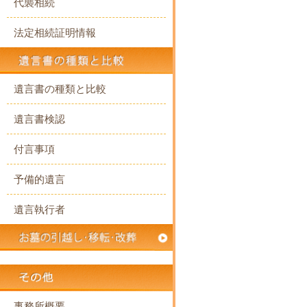
代襲相続
法定相続証明情報
遺言書の種類と比較
遺言書検認
付言事項
予備的遺言
遺言執行者
事務所概要