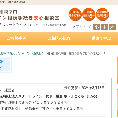
ます。初回無料相談。
人スタートライン
（旧：スタートライン行政書士事務所）
文字サイズ
ご相談事例
ご相談の流れ
動画で学ぶ
とは
サポート
続き
サポート
相続人の調査・確定を自分で行うのは大変！？
相続財産の調査・確定を自分で行うのは大変！？
遺産分割協議を自分で行うのは大変！？
遺産の名義変更を自分で行うのは大変！？
銀行預金の相続手続き
不動産の相続手続き
株式・投資信託の相続手続き
生命保険金の受取
相続手続きをどの行政書士に依頼すれば？費用は
相続手続きは司法書士と行政書士のどちらに依頼
相続手続きは税理士と行政書士のどちらに依頼す
相続手続きは弁護士と行政書士のどちらに依頼す
相続（空家）不動産を相続した後に売却した際に
遺産分割方法
知らない・しばらく会っていない相続人がいる相
被相続人が離婚、再婚している相続
相続財産の多くが不動産のケース
放置した不動産の名義
おふたり様の遺産相続
銀行預金の相続手続き
相続手続き
相続税
公正証書遺言
遺言執行業務
相続不動産・空き家売却
おひとりさまの生前対策
インタビュー記事
もしあなたが遺言執行者に指定されていたら、し
公正証書遺言作成サポート
公正証書遺言 費用と相場
公正証書遺言 必要書類
ご夫婦円満遺言書作成サポート
自筆証書遺言書作成サポート
どれくらいかかるの？
すれば？費用はどれくらいかかるの？
れば？費用はどれくらいかかるの？
れば？費用はどれくらいかかるの？
かかる税金
続
なければならないこと
と期限 ※注意したいポイント解説付き
相続財産の調査・確定を自分で行うのは大変！？
最終更新：2024年3月18日
筆・運営者：
行政書士法人スタートライン 代表 横倉 肇（よこくら はじめ）
日本行政書士会連合会 第１３０９０９２４号
宅地建物取引士 登録番号（神奈川）第０７８２７０号