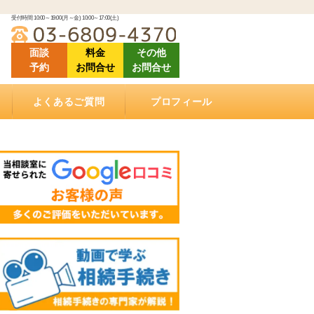
受付時間 10:00～19:00(月～金) 10:00～17:00(土)
面談
料金
その他
予約
お問合せ
お問合せ
よくあるご質問
プロフィール
「ご相談にあたって」良くある質問
「相続（空家）不動産の売却について」良くある
「相続手続きについて」良くある質問
「ご依頼する際に」良くある質問
「遺言書作成について」良くある質問
「相続手続き費用について」良くあるご質問
動画で学ぶ相続手続き
当相談室の理念
事務所概要
お客様の声・クチコミ
セミナー登壇・相続相談会情報
メディア掲載情報
アクセス
質問