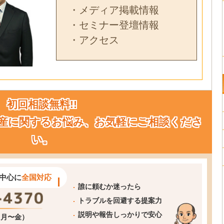
・メディア掲載情報
・セミナー登壇情報
・アクセス
初回相談無料!!
産に関するお悩み、お気軽にご相談くださ
い。
中心に
全国対応
誰に頼むか迷ったら
トラブルを回避する提案力
説明や報告しっかりで安心
0（月〜金）