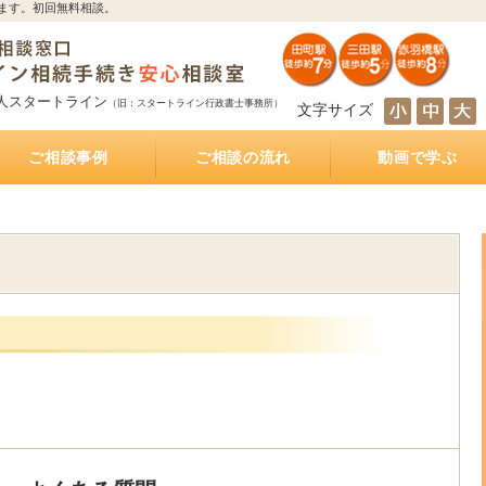
ます。初回無料相談。
人スタートライン
（旧：スタートライン行政書士事務所）
文字サイズ
ご相談事例
ご相談の流れ
動画で学ぶ
とは
サポート
続き
サポート
相続人の調査・確定を自分で行うのは大変！？
相続財産の調査・確定を自分で行うのは大変！？
遺産分割協議を自分で行うのは大変！？
遺産の名義変更を自分で行うのは大変！？
銀行預金の相続手続き
不動産の相続手続き
株式・投資信託の相続手続き
生命保険金の受取
相続手続きをどの行政書士に依頼すれば？費用は
相続手続きは司法書士と行政書士のどちらに依頼
相続手続きは税理士と行政書士のどちらに依頼す
相続手続きは弁護士と行政書士のどちらに依頼す
相続（空家）不動産を相続した後に売却した際に
遺産分割方法
知らない・しばらく会っていない相続人がいる相
被相続人が離婚、再婚している相続
相続財産の多くが不動産のケース
放置した不動産の名義
おふたり様の遺産相続
銀行預金の相続手続き
相続手続き
相続税
公正証書遺言
遺言執行業務
相続不動産・空き家売却
おひとりさまの生前対策
インタビュー記事
もしあなたが遺言執行者に指定されていたら、し
公正証書遺言作成サポート
公正証書遺言 費用と相場
公正証書遺言 必要書類
ご夫婦円満遺言書作成サポート
自筆証書遺言書作成サポート
どれくらいかかるの？
すれば？費用はどれくらいかかるの？
れば？費用はどれくらいかかるの？
れば？費用はどれくらいかかるの？
かかる税金
続
なければならないこと