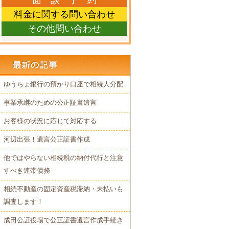
面 談 予 約
料金に関する問い合わせ
その他問い合わせ
ゆうちょ銀行の預かり口座で相続人分配
事業承継のための公正証書遺言
お客様の状況に応じて対応する
河辺出張！遺言公正証書作成
他ではやらない相続税の納付代行と注意
すべき連帯債務
相続不動産の固定資産税滞納・未払いも
調査します！
成田公証役場で公正証書遺言作成手続き