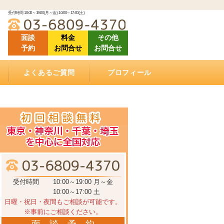
受付時間 10:00～19:00(月～金) 10:00～17:00(土)
面談
料金
その他
予約
お問合せ
お問合せ
よくあるご質問
プロフィール
「ご相談にあたって」良くある質問
「相続（空家）不動産の売却について」良くある
「相続手続きについて」良くある質問
「ご依頼する際に」良くある質問
「遺言書作成について」良くある質問
「相続手続き費用について」良くあるご質問
動画で学ぶ相続手続き
当相談室の理念
事務所概要
お客様の声・クチコミ
セミナー登壇・相続相談会情報
メディア掲載情報
アクセス
質問
受付時間
10:00～19:00 月～金
10:00～17:00 土
日曜・祝日・夜間もご相談が可能です。
※事前にご相談ください。