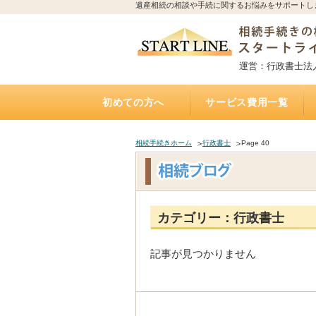
遺産相続の相談や手続に関するお悩みをサポートし
運営：行政書士法
初めての方へ
サービス費用一覧
相続手続きの流れと期限
誰に相続手続きを依頼すれば？費用はどれくらい
誰に相続不動産（空家）の売却を相談・依頼すれ
不動産を相続する場合、誰に何を依頼すれば？費
誰に遺言書作成を相談すれば？費用はどれくらい
トラブルになりやすい遺産相続
アパートの相続、誰に相続手続き・相続税・管
相続した土地の遺産分割、名義変更、売却を誰に
自宅にいながら相談できるオンライン相談実施中
遺産相続手続き代行サポート
遺言執行手続き代理業務
「おひとりさま」任せて安心
遺言書
お墓の引越し・移転・改葬手
相続不動産・空家 売却相談
二次相続対策サポート
かかるの？
ば？費用はいくら？（相続不動産・空家売却）
用は？（専門家が解説）
かかるの？（公正証書遺言）
理・売却を依頼すれば？費用は？
依頼すれば？費用は？
（全国対応）
相続手続きホーム
行政書士
Page 40
カテゴリー：行政書士
記事が見つかりません