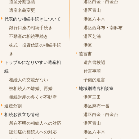
遺産分割協議
港区白金・白金台
遺産名義変更
港区青山
代表的な相続手続きについて
港区六本木
銀行口座の相続手続き
港区西麻布・南麻布
不動産の相続手続き
港区芝浦
株式・投資信託の相続手続
港区
き
遺言書
トラブルになりやすい遺産相
遺言書検認
続
付言事項
相続人の交流がない
予備的遺言
被相続人の離婚、再婚
地域別遺言相談室
相続財産の多くが不動産
港区三田
遺産分割
港区麻布十番
相続お役立ち情報
港区白金・白金台
所在不明の相続人への対応
港区青山
認知症の相続人への対応
港区六本木