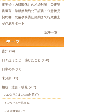
事実婚（内縁関係）の相続対策｜公正証
書遺言・準婚姻契約公正証書・任意後見
契約書・死後事務委任契約まで行政書士
が作成サポート
記事一覧
告知
(14)
日々想うこと・感じたこと
(128)
日常の事
(17)
未分類
(11)
相続・遺言・後見
(282)
おひとりさまの生前対策
(7)
インタビュー記事
(1)
公正証書遺言
(21)