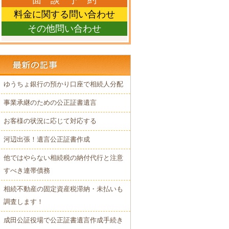
面 談 予 約
料金に関する問い合わせ
その他問い合わせ
ゆうちょ銀行の預かり口座で相続人分配
事業承継のための公正証書遺言
お客様の状況に応じて対応する
河辺出張！遺言公正証書作成
他ではやらない相続税の納付代行と注意
すべき連帯債務
相続不動産の固定資産税滞納・未払いも
調査します！
成田公証役場で公正証書遺言作成手続き