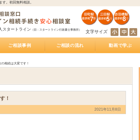
ます。初回無料相談。
人スタートライン
（旧：スタートライン行政書士事務所）
文字サイズ
ご相談事例
ご相談の流れ
動画で学ぶ
とは
サポート
続き
サポート
相続人の調査・確定を自分で行うのは大変！？
相続財産の調査・確定を自分で行うのは大変！？
遺産分割協議を自分で行うのは大変！？
遺産の名義変更を自分で行うのは大変！？
銀行預金の相続手続き
不動産の相続手続き
株式・投資信託の相続手続き
生命保険金の受取
相続手続きをどの行政書士に依頼すれば？費用は
相続手続きは司法書士と行政書士のどちらに依頼
相続手続きは税理士と行政書士のどちらに依頼す
相続手続きは弁護士と行政書士のどちらに依頼す
相続（空家）不動産を相続した後に売却した際に
遺産分割方法
知らない・しばらく会っていない相続人がいる相
被相続人が離婚、再婚している相続
相続財産の多くが不動産のケース
放置した不動産の名義
おふたり様の遺産相続
銀行預金の相続手続き
相続手続き
相続税
公正証書遺言
遺言執行業務
相続不動産・空き家売却
おひとりさまの生前対策
インタビュー記事
もしあなたが遺言執行者に指定されていたら、し
公正証書遺言作成サポート
公正証書遺言 費用と相場
公正証書遺言 必要書類
ご夫婦円満遺言書作成サポート
自筆証書遺言書作成サポート
どれくらいかかるの？
すれば？費用はどれくらいかかるの？
れば？費用はどれくらいかかるの？
れば？費用はどれくらいかかるの？
かかる税金
続
なければならないこと
方の相続は大変です！
す！
2021年11月8日