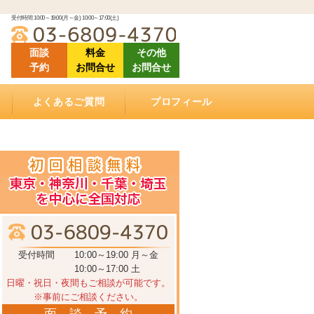
受付時間 10:00～19:00(月～金) 10:00～17:00(土)
面談
料金
その他
予約
お問合せ
お問合せ
よくあるご質問
プロフィール
「ご相談にあたって」良くある質問
「相続（空家）不動産の売却について」良くある
「相続手続きについて」良くある質問
「ご依頼する際に」良くある質問
「遺言書作成について」良くある質問
「相続手続き費用について」良くあるご質問
動画で学ぶ相続手続き
当相談室の理念
事務所概要
お客様の声・クチコミ
セミナー登壇・相続相談会情報
メディア掲載情報
アクセス
質問
受付時間
10:00～19:00 月～金
10:00～17:00 土
日曜・祝日・夜間もご相談が可能です。
※事前にご相談ください。