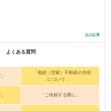
次の記事
よくある質問
「相続（空家）不動産の売却
て」
について」
て」
「ご依頼する際に」