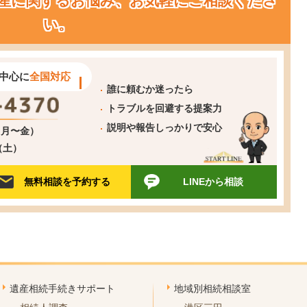
産に関するお悩み、お気軽にご相談くださ
い。
中心に
全国対応
誰に頼むか迷ったら
トラブルを回避する提案力
説明や報告しっかりで安心
0（月〜金）
0（土）
無料相談を予約する
LINEから相談
遺産相続手続きサポート
地域別相続相談室