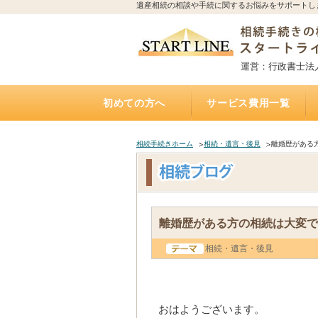
遺産相続の相談や手続に関するお悩みをサポートし
運営：行政書士法
初めての方へ
サービス費用一覧
相続手続きの流れと期限
誰に相続手続きを依頼すれば？費用はどれくらい
誰に相続不動産（空家）の売却を相談・依頼すれ
不動産を相続する場合、誰に何を依頼すれば？費
誰に遺言書作成を相談すれば？費用はどれくらい
トラブルになりやすい遺産相続
アパートの相続、誰に相続手続き・相続税・管
相続した土地の遺産分割、名義変更、売却を誰に
自宅にいながら相談できるオンライン相談実施中
遺産相続手続き代行サポート
遺言執行手続き代理業務
「おひとりさま」任せて安心
遺言書
お墓の引越し・移転・改葬手
相続不動産・空家 売却相談
二次相続対策サポート
かかるの？
ば？費用はいくら？（相続不動産・空家売却）
用は？（専門家が解説）
かかるの？（公正証書遺言）
理・売却を依頼すれば？費用は？
依頼すれば？費用は？
（全国対応）
相続手続きホーム
相続・遺言・後見
離婚歴がある
離婚歴がある方の相続は大変で
相続・遺言・後見
おはようございます。