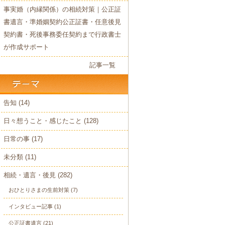
事実婚（内縁関係）の相続対策｜公正証
書遺言・準婚姻契約公正証書・任意後見
契約書・死後事務委任契約まで行政書士
が作成サポート
記事一覧
告知
(14)
日々想うこと・感じたこと
(128)
日常の事
(17)
未分類
(11)
相続・遺言・後見
(282)
おひとりさまの生前対策
(7)
インタビュー記事
(1)
公正証書遺言
(21)