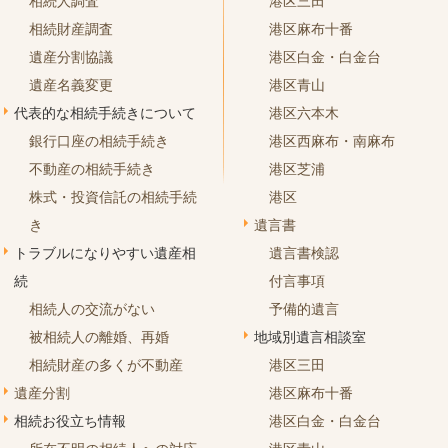
相続人調査
港区三田
相続財産調査
港区麻布十番
遺産分割協議
港区白金・白金台
遺産名義変更
港区青山
代表的な相続手続きについて
港区六本木
銀行口座の相続手続き
港区西麻布・南麻布
不動産の相続手続き
港区芝浦
株式・投資信託の相続手続
港区
き
遺言書
トラブルになりやすい遺産相
遺言書検認
続
付言事項
相続人の交流がない
予備的遺言
被相続人の離婚、再婚
地域別遺言相談室
相続財産の多くが不動産
港区三田
遺産分割
港区麻布十番
相続お役立ち情報
港区白金・白金台