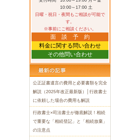
受付時間
10:00～19:00 月～金
10:00～17:00 土
日曜・祝日・夜間もご相談が可能で
す。
※事前にご相談ください。
面 談 予 約
料金に関する問い合わせ
その他問い合わせ
公正証書遺言の費用と必要書類を完全
解説（2025年改正最新版）│行政書士
に依頼した場合の費用も解説
行政書士×司法書士が徹底解説！相続
で重要な「相続登記」と「相続放棄」
の注意点