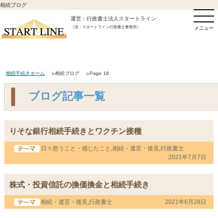
相続ブログ
運営：行政書士法人スタートライン
（旧：スタートライン行政書士事務所）
メニュー
相続手続きホーム
相続ブログ
Page 18
ブログ記事一覧
りそな銀行相続手続きとワクチン接種
日々想うこと・感じたこと
,
相続・遺言・後見
,
行政書士
2021年7月7日
株式・投資信託の換価換金と相続手続き
相続・遺言・後見
,
行政書士
2021年6月28日