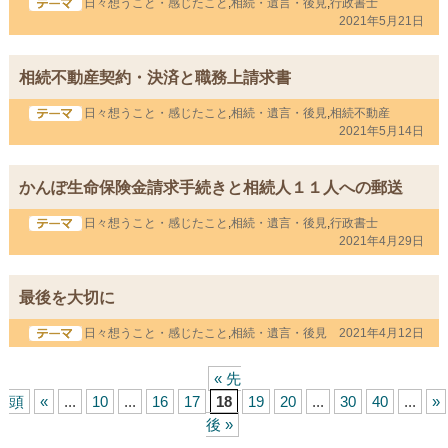
日々想うこと・感じたこと
,
相続・遺言・後見
,
行政書士
2021年5月21日
相続不動産契約・決済と職務上請求書
日々想うこと・感じたこと
,
相続・遺言・後見
,
相続不動産
2021年5月14日
かんぽ生命保険金請求手続きと相続人１１人への郵送
日々想うこと・感じたこと
,
相続・遺言・後見
,
行政書士
2021年4月29日
最後を大切に
日々想うこと・感じたこと
,
相続・遺言・後見
2021年4月12日
« 先
頭
«
...
10
...
16
17
18
19
20
...
30
40
...
»
後 »