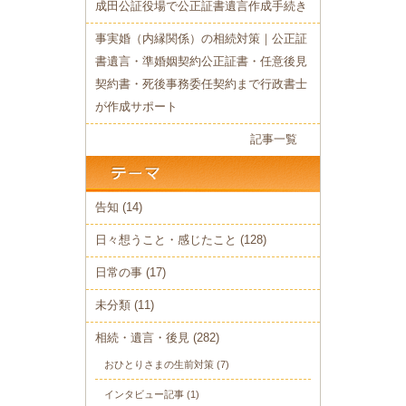
成田公証役場で公正証書遺言作成手続き
事実婚（内縁関係）の相続対策｜公正証
書遺言・準婚姻契約公正証書・任意後見
契約書・死後事務委任契約まで行政書士
が作成サポート
記事一覧
告知
(14)
日々想うこと・感じたこと
(128)
日常の事
(17)
未分類
(11)
相続・遺言・後見
(282)
おひとりさまの生前対策
(7)
インタビュー記事
(1)