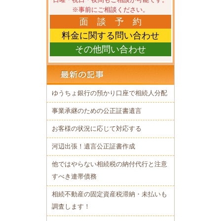
日曜・祝日・夜間もご相談が可能です。
※事前にご相談ください。
面 談 予 約
料金に関する問い合わせ
その他問い合わせ
ゆうちょ銀行の預かり口座で相続人分配
事業承継のための公正証書遺言
お客様の状況に応じて対応する
河辺出張！遺言公正証書作成
他ではやらない相続税の納付代行と注意
すべき連帯債務
相続不動産の固定資産税滞納・未払いも
調査します！