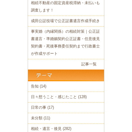
相続不動産の固定資産税滞納・未払いも
調査します！
成田公証役場で公正証書遺言作成手続き
事実婚（内縁関係）の相続対策｜公正証
書遺言・準婚姻契約公正証書・任意後見
契約書・死後事務委任契約まで行政書士
が作成サポート
記事一覧
告知
(14)
日々想うこと・感じたこと
(128)
日常の事
(17)
未分類
(11)
相続・遺言・後見
(282)