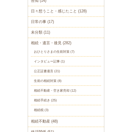
告知
(14)
日々想うこと・感じたこと
(128)
日常の事
(17)
未分類
(11)
相続・遺言・後見
(282)
おひとりさまの生前対策
(7)
インタビュー記事
(1)
公正証書遺言
(21)
生前の相続対策
(8)
相続不動産・空き家売却
(12)
相続手続き
(25)
相続税
(3)
相続不動産
(48)