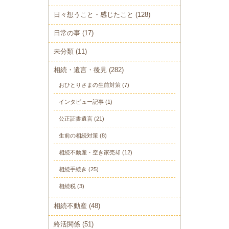
日々想うこと・感じたこと
(128)
日常の事
(17)
未分類
(11)
相続・遺言・後見
(282)
おひとりさまの生前対策
(7)
インタビュー記事
(1)
公正証書遺言
(21)
生前の相続対策
(8)
相続不動産・空き家売却
(12)
相続手続き
(25)
相続税
(3)
相続不動産
(48)
終活関係
(51)