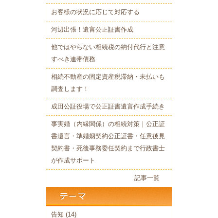
お客様の状況に応じて対応する
河辺出張！遺言公正証書作成
他ではやらない相続税の納付代行と注意
すべき連帯債務
相続不動産の固定資産税滞納・未払いも
調査します！
成田公証役場で公正証書遺言作成手続き
事実婚（内縁関係）の相続対策｜公正証
書遺言・準婚姻契約公正証書・任意後見
契約書・死後事務委任契約まで行政書士
が作成サポート
記事一覧
告知
(14)