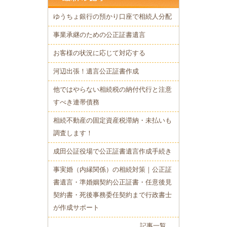
ゆうちょ銀行の預かり口座で相続人分配
事業承継のための公正証書遺言
お客様の状況に応じて対応する
河辺出張！遺言公正証書作成
他ではやらない相続税の納付代行と注意
すべき連帯債務
相続不動産の固定資産税滞納・未払いも
調査します！
成田公証役場で公正証書遺言作成手続き
事実婚（内縁関係）の相続対策｜公正証
書遺言・準婚姻契約公正証書・任意後見
契約書・死後事務委任契約まで行政書士
が作成サポート
記事一覧