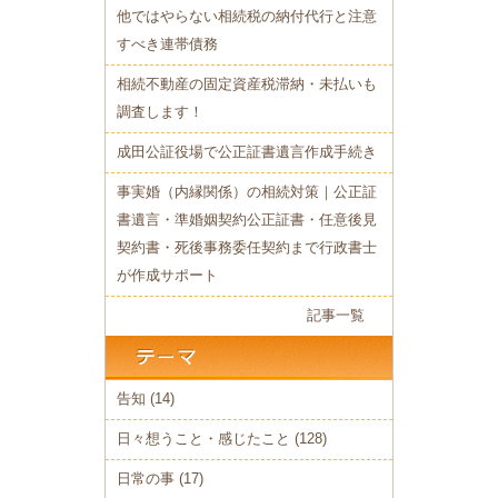
他ではやらない相続税の納付代行と注意
すべき連帯債務
相続不動産の固定資産税滞納・未払いも
調査します！
成田公証役場で公正証書遺言作成手続き
事実婚（内縁関係）の相続対策｜公正証
書遺言・準婚姻契約公正証書・任意後見
契約書・死後事務委任契約まで行政書士
が作成サポート
記事一覧
告知
(14)
日々想うこと・感じたこと
(128)
日常の事
(17)