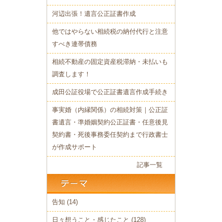
河辺出張！遺言公正証書作成
他ではやらない相続税の納付代行と注意
すべき連帯債務
相続不動産の固定資産税滞納・未払いも
調査します！
成田公証役場で公正証書遺言作成手続き
事実婚（内縁関係）の相続対策｜公正証
書遺言・準婚姻契約公正証書・任意後見
契約書・死後事務委任契約まで行政書士
が作成サポート
記事一覧
告知
(14)
日々想うこと・感じたこと
(128)