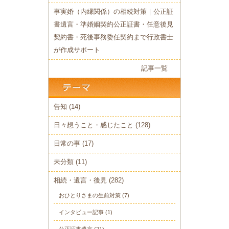
事実婚（内縁関係）の相続対策｜公正証
書遺言・準婚姻契約公正証書・任意後見
契約書・死後事務委任契約まで行政書士
が作成サポート
記事一覧
告知
(14)
日々想うこと・感じたこと
(128)
日常の事
(17)
未分類
(11)
相続・遺言・後見
(282)
おひとりさまの生前対策
(7)
インタビュー記事
(1)
公正証書遺言
(21)