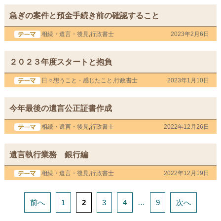
急ぎの案件と預金手続き前の確認すること
相続・遺言・後見
,
行政書士
2023年2月6日
２０２３年度スタートと抱負
日々想うこと・感じたこと
,
行政書士
2023年1月10日
今年最後の遺言公正証書作成
相続・遺言・後見
,
行政書士
2022年12月26日
遺言執行業務 銀行編
相続・遺言・後見
,
行政書士
2022年12月19日
…
前へ
1
2
3
4
9
次へ