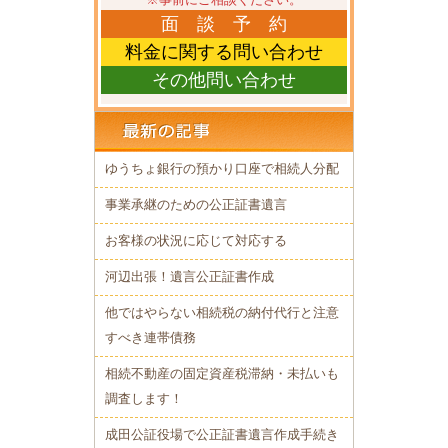
面 談 予 約
料金に関する問い合わせ
その他問い合わせ
ゆうちょ銀行の預かり口座で相続人分配
事業承継のための公正証書遺言
お客様の状況に応じて対応する
河辺出張！遺言公正証書作成
他ではやらない相続税の納付代行と注意
すべき連帯債務
相続不動産の固定資産税滞納・未払いも
調査します！
成田公証役場で公正証書遺言作成手続き