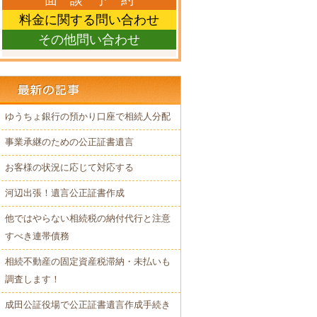
面 談 予 約
料金に関する問い合わせ
その他問い合わせ
ゆうちょ銀行の預かり口座で相続人分配
事業承継のための公正証書遺言
お客様の状況に応じて対応する
河辺出張！遺言公正証書作成
他ではやらない相続税の納付代行と注意
すべき連帯債務
相続不動産の固定資産税滞納・未払いも
調査します！
成田公証役場で公正証書遺言作成手続き