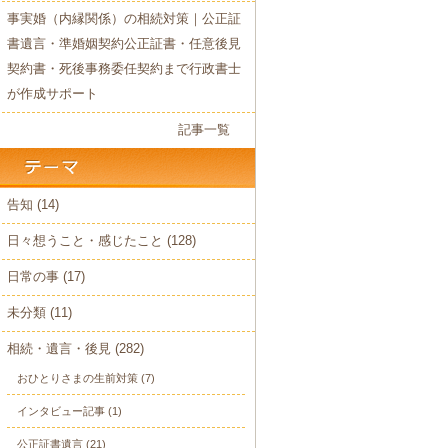
事実婚（内縁関係）の相続対策｜公正証
書遺言・準婚姻契約公正証書・任意後見
契約書・死後事務委任契約まで行政書士
が作成サポート
記事一覧
告知
(14)
日々想うこと・感じたこと
(128)
日常の事
(17)
未分類
(11)
相続・遺言・後見
(282)
おひとりさまの生前対策
(7)
インタビュー記事
(1)
公正証書遺言
(21)