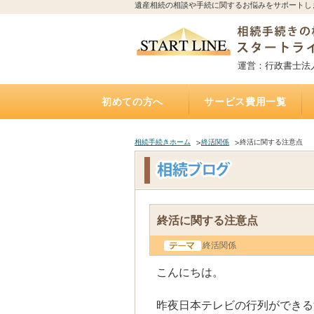
遺産相続の相談や手続に関するお悩みをサポートし
運営：行政書士法
初めての方へ
サービス費用一覧
相続手続きの流れと期限
誰に相続手続きを依頼すれば？費用はどれくらい
誰に相続不動産（空家）の売却を相談・依頼すれ
不動産を相続する場合、誰に何を依頼すれば？費
誰に遺言書作成を相談すれば？費用はどれくらい
トラブルになりやすい遺産相続
アパートの相続、誰に相続手続き・相続税・管
相続した土地の遺産分割、名義変更、売却を誰に
自宅にいながら相談できるオンライン相談実施中
遺産相続手続き代行サポート
遺言執行手続き代理業務
「おひとりさま」任せて安心
遺言書
お墓の引越し・移転・改葬手
相続不動産・空家 売却相談
二次相続対策サポート
かかるの？
ば？費用はいくら？（相続不動産・空家売却）
用は？（専門家が解説）
かかるの？（公正証書遺言）
理・売却を依頼すれば？費用は？
依頼すれば？費用は？
（全国対応）
相続手続きホーム
終活関係
終活に関する注意点
終活に関する注意点
終活関係
こんにちは。
昨夜日本テレビの行列ができる