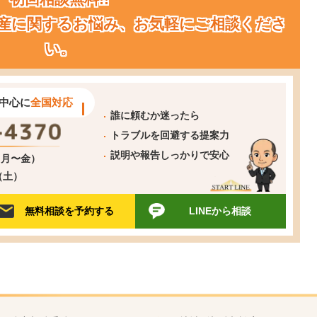
産に関するお悩み、お気軽にご相談くださ
い。
中心に
全国対応
誰に頼むか迷ったら
トラブルを回避する提案力
説明や報告しっかりで安心
0（月〜金）
0（土）
無料相談を予約する
LINEから相談