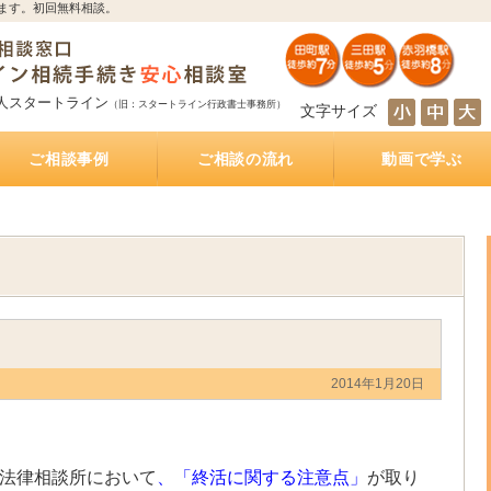
ます。初回無料相談。
人スタートライン
（旧：スタートライン行政書士事務所）
文字サイズ
ご相談事例
ご相談の流れ
動画で学ぶ
とは
サポート
続き
サポート
相続人の調査・確定を自分で行うのは大変！？
相続財産の調査・確定を自分で行うのは大変！？
遺産分割協議を自分で行うのは大変！？
遺産の名義変更を自分で行うのは大変！？
銀行預金の相続手続き
不動産の相続手続き
株式・投資信託の相続手続き
生命保険金の受取
相続手続きをどの行政書士に依頼すれば？費用は
相続手続きは司法書士と行政書士のどちらに依頼
相続手続きは税理士と行政書士のどちらに依頼す
相続手続きは弁護士と行政書士のどちらに依頼す
相続（空家）不動産を相続した後に売却した際に
遺産分割方法
知らない・しばらく会っていない相続人がいる相
被相続人が離婚、再婚している相続
相続財産の多くが不動産のケース
放置した不動産の名義
おふたり様の遺産相続
銀行預金の相続手続き
相続手続き
相続税
公正証書遺言
遺言執行業務
相続不動産・空き家売却
おひとりさまの生前対策
インタビュー記事
もしあなたが遺言執行者に指定されていたら、し
公正証書遺言作成サポート
公正証書遺言 費用と相場
公正証書遺言 必要書類
ご夫婦円満遺言書作成サポート
自筆証書遺言書作成サポート
どれくらいかかるの？
すれば？費用はどれくらいかかるの？
れば？費用はどれくらいかかるの？
れば？費用はどれくらいかかるの？
かかる税金
続
なければならないこと
2014年1月20日
法律相談所において
、「終活に関する注意点」
が取り