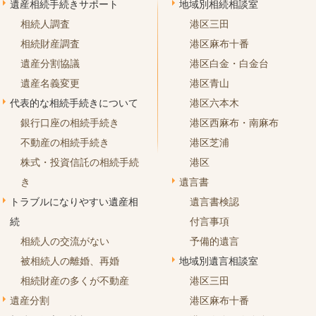
遺産相続手続きサポート
地域別相続相談室
相続人調査
港区三田
相続財産調査
港区麻布十番
遺産分割協議
港区白金・白金台
遺産名義変更
港区青山
代表的な相続手続きについて
港区六本木
銀行口座の相続手続き
港区西麻布・南麻布
不動産の相続手続き
港区芝浦
株式・投資信託の相続手続
港区
き
遺言書
トラブルになりやすい遺産相
遺言書検認
続
付言事項
相続人の交流がない
予備的遺言
被相続人の離婚、再婚
地域別遺言相談室
相続財産の多くが不動産
港区三田
遺産分割
港区麻布十番