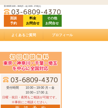
受付時間 10:00～19:00(月～金) 10:00～17:00(土)
面談
料金
その他
予約
お問合せ
お問合せ
よくあるご質問
プロフィール
「ご相談にあたって」良くある質問
「相続（空家）不動産の売却について」良くある
「相続手続きについて」良くある質問
「ご依頼する際に」良くある質問
「遺言書作成について」良くある質問
「相続手続き費用について」良くあるご質問
動画で学ぶ相続手続き
当相談室の理念
事務所概要
お客様の声・クチコミ
セミナー登壇・相続相談会情報
メディア掲載情報
アクセス
質問
受付時間
10:00～19:00 月～金
10:00～17:00 土
日曜・祝日・夜間もご相談が可能です。
※事前にご相談ください。