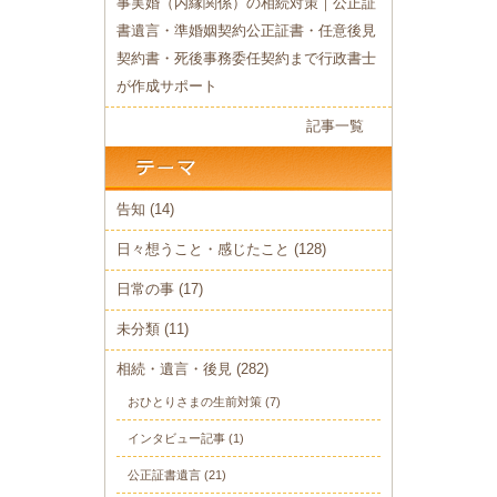
事実婚（内縁関係）の相続対策｜公正証
書遺言・準婚姻契約公正証書・任意後見
契約書・死後事務委任契約まで行政書士
が作成サポート
記事一覧
告知
(14)
日々想うこと・感じたこと
(128)
日常の事
(17)
未分類
(11)
相続・遺言・後見
(282)
おひとりさまの生前対策
(7)
インタビュー記事
(1)
公正証書遺言
(21)