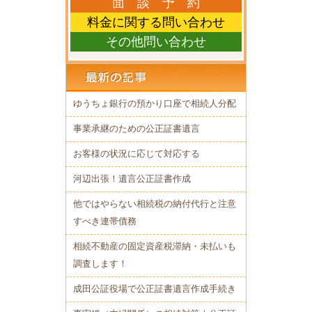
面 談 予 約
料金に関する問い合わせ
その他問い合わせ
ゆうちょ銀行の預かり口座で相続人分配
事業承継のための公正証書遺言
お客様の状況に応じて対応する
河辺出張！遺言公正証書作成
他ではやらない相続税の納付代行と注意
すべき連帯債務
相続不動産の固定資産税滞納・未払いも
調査します！
成田公証役場で公正証書遺言作成手続き