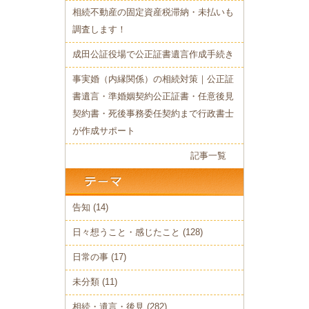
相続不動産の固定資産税滞納・未払いも
調査します！
成田公証役場で公正証書遺言作成手続き
事実婚（内縁関係）の相続対策｜公正証
書遺言・準婚姻契約公正証書・任意後見
契約書・死後事務委任契約まで行政書士
が作成サポート
記事一覧
告知
(14)
日々想うこと・感じたこと
(128)
日常の事
(17)
未分類
(11)
相続・遺言・後見
(282)