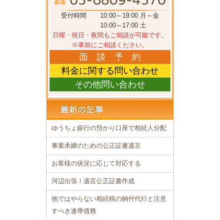
受付時間
10:00～19:00 月～金
10:00～17:00 土
日曜・祝日・夜間もご相談が可能です。
※事前にご相談ください。
面 談 予 約
料金に関する問い合わせ
その他問い合わせ
ゆうちょ銀行の預かり口座で相続人分配
事業承継のための公正証書遺言
お客様の状況に応じて対応する
河辺出張！遺言公正証書作成
他ではやらない相続税の納付代行と注意
すべき連帯債務