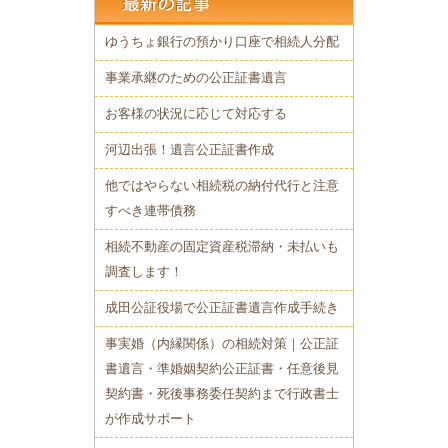
ゆうちょ銀行の預かり口座で相続人分配
事業承継のための公正証書遺言
お客様の状況に応じて対応する
河辺出張！遺言公正証書作成
他ではやらない相続税の納付代行と注意
すべき連帯債務
相続不動産の固定資産税滞納・未払いも
調査します！
成田公証役場で公正証書遺言作成手続き
事実婚（内縁関係）の相続対策｜公正証
書遺言・準婚姻契約公正証書・任意後見
契約書・死後事務委任契約まで行政書士
が作成サポート