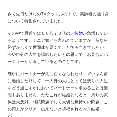
さて先日たけしのTVタックルの中で、高齢者の独り身
について特集されていました。
その中で最近では６０代７０代の
老後婚
が急増してい
るようです。シニア婚とも言われていますが、昔なら
恥ずかしくて世間体が悪くて、と後ろ向きでしたが、
今や自分の人生を謳歌したいとの思いで、お見合いパ
ーティーが活況しているとのことです。
確かにパートナーが先に亡くなられたり、ずいぶん前
に離婚したりして、一人身の人にとっては残りの人生
をどう過ごすかにおいてパートナーを求めることは無
理もありません。ただこれが結婚となると、周りの家
族は大反対。相続問題そして大切な気持ちの問題。こ
の両方がクリアー出来ないと祝福されるべき結婚
が・・・。