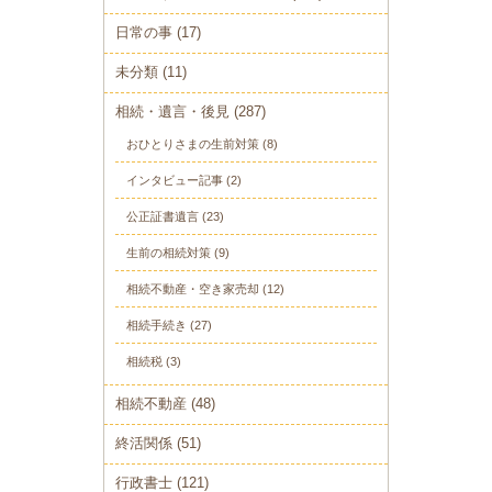
日常の事
(17)
未分類
(11)
相続・遺言・後見
(287)
おひとりさまの生前対策
(8)
インタビュー記事
(2)
公正証書遺言
(23)
生前の相続対策
(9)
相続不動産・空き家売却
(12)
相続手続き
(27)
相続税
(3)
相続不動産
(48)
終活関係
(51)
行政書士
(121)