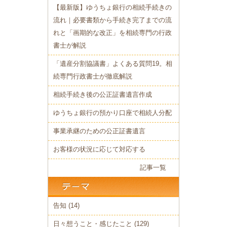
【最新版】ゆうちょ銀行の相続手続きの
流れ｜必要書類から手続き完了までの
流
れと「画期的な改正」を相続専門の行政
書士が解説
「遺産分割協議書」よくある質問19。相
続専門行政書士が徹底解説
相続手続き後の公正証書遺言作成
ゆうちょ銀行の預かり口座で相続人分配
事業承継のための公正証書遺言
お客様の状況に応じて対応する
記事一覧
告知
(14)
日々想うこと・感じたこと
(129)