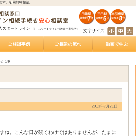
ます。初回無料相談。
人スタートライン
（旧：スタートライン行政書士事務所）
文字サイズ
ご相談事例
ご相談の流れ
動画で学ぶ
とは
サポート
続き
サポート
相続人の調査・確定を自分で行うのは大変！？
相続財産の調査・確定を自分で行うのは大変！？
遺産分割協議を自分で行うのは大変！？
遺産の名義変更を自分で行うのは大変！？
銀行預金の相続手続き
不動産の相続手続き
株式・投資信託の相続手続き
生命保険金の受取
相続手続きをどの行政書士に依頼すれば？費用は
相続手続きは司法書士と行政書士のどちらに依頼
相続手続きは税理士と行政書士のどちらに依頼す
相続手続きは弁護士と行政書士のどちらに依頼す
相続（空家）不動産を相続した後に売却した際に
遺産分割方法
知らない・しばらく会っていない相続人がいる相
被相続人が離婚、再婚している相続
相続財産の多くが不動産のケース
放置した不動産の名義
おふたり様の遺産相続
銀行預金の相続手続き
相続手続き
相続税
公正証書遺言
遺言執行業務
相続不動産・空き家売却
おひとりさまの生前対策
インタビュー記事
もしあなたが遺言執行者に指定されていたら、し
公正証書遺言作成サポート
公正証書遺言 費用と相場
公正証書遺言 必要書類
ご夫婦円満遺言書作成サポート
自筆証書遺言書作成サポート
どれくらいかかるの？
すれば？費用はどれくらいかかるの？
れば？費用はどれくらいかかるの？
れば？費用はどれくらいかかるの？
かかる税金
続
なければならないこと
やかな事
2013年7月21日
すね。こんな日が続くわけではありませんが、たまに