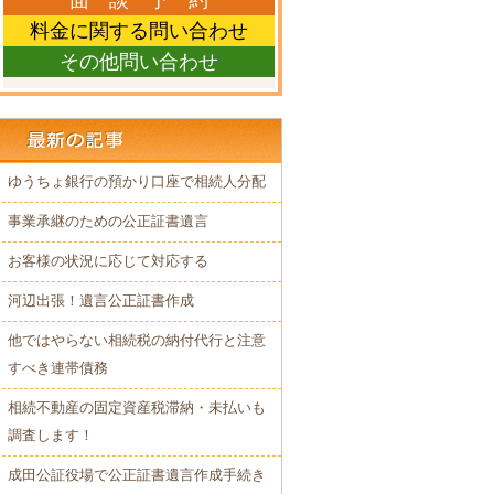
面 談 予 約
料金に関する問い合わせ
その他問い合わせ
ゆうちょ銀行の預かり口座で相続人分配
事業承継のための公正証書遺言
お客様の状況に応じて対応する
河辺出張！遺言公正証書作成
他ではやらない相続税の納付代行と注意
すべき連帯債務
相続不動産の固定資産税滞納・未払いも
調査します！
成田公証役場で公正証書遺言作成手続き