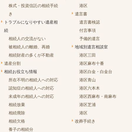
株式・投資信託の相続手続
港区
き
遺言書
トラブルになりやすい遺産相
遺言書検認
続
付言事項
相続人の交流がない
予備的遺言
被相続人の離婚、再婚
地域別遺言相談室
相続財産の多くが不動産
港区三田
遺産分割
港区麻布十番
相続お役立ち情報
港区白金・白金台
所在不明の相続人への対応
港区青山
認知症の相続人への対応
港区六本木
未成年の相続人への対応
港区西麻布・南麻布
相続放棄
港区芝浦
相続廃除
港区
相続欠格
改葬手続き
養子の相続分