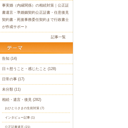
事実婚（内縁関係）の相続対策｜公正証
書遺言・準婚姻契約公正証書・任意後見
契約書・死後事務委任契約まで行政書士
が作成サポート
記事一覧
告知
(14)
日々想うこと・感じたこと
(128)
日常の事
(17)
未分類
(11)
相続・遺言・後見
(282)
おひとりさまの生前対策
(7)
インタビュー記事
(1)
公正証書遺言
(21)