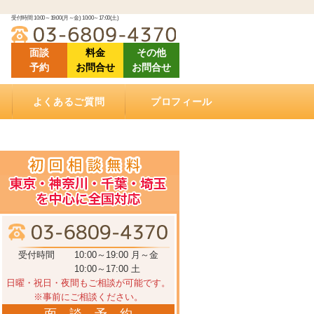
受付時間 10:00～19:00(月～金) 10:00～17:00(土)
面談
料金
その他
予約
お問合せ
お問合せ
よくあるご質問
プロフィール
「ご相談にあたって」良くある質問
「相続（空家）不動産の売却について」良くある
「相続手続きについて」良くある質問
「ご依頼する際に」良くある質問
「遺言書作成について」良くある質問
「相続手続き費用について」良くあるご質問
動画で学ぶ相続手続き
当相談室の理念
事務所概要
お客様の声・クチコミ
セミナー登壇・相続相談会情報
メディア掲載情報
アクセス
質問
受付時間
10:00～19:00 月～金
10:00～17:00 土
日曜・祝日・夜間もご相談が可能です。
※事前にご相談ください。