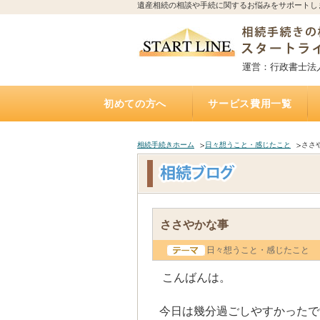
遺産相続の相談や手続に関するお悩みをサポートし
運営：行政書士法
初めての方へ
サービス費用一覧
相続手続きの流れと期限
誰に相続手続きを依頼すれば？費用はどれくらい
誰に相続不動産（空家）の売却を相談・依頼すれ
不動産を相続する場合、誰に何を依頼すれば？費
誰に遺言書作成を相談すれば？費用はどれくらい
トラブルになりやすい遺産相続
アパートの相続、誰に相続手続き・相続税・管
相続した土地の遺産分割、名義変更、売却を誰に
自宅にいながら相談できるオンライン相談実施中
遺産相続手続き代行サポート
遺言執行手続き代理業務
「おひとりさま」任せて安心
遺言書
お墓の引越し・移転・改葬手
相続不動産・空家 売却相談
二次相続対策サポート
かかるの？
ば？費用はいくら？（相続不動産・空家売却）
用は？（専門家が解説）
かかるの？（公正証書遺言）
理・売却を依頼すれば？費用は？
依頼すれば？費用は？
（全国対応）
相続手続きホーム
日々想うこと・感じたこと
ささ
ささやかな事
日々想うこと・感じたこと
こんばんは。
今日は幾分過ごしやすかったで