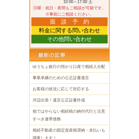
10:00～17:00 土
日曜・祝日・夜間もご相談が可能です。
※事前にご相談ください。
面 談 予 約
料金に関する問い合わせ
その他問い合わせ
ゆうちょ銀行の預かり口座で相続人分配
事業承継のための公正証書遺言
お客様の状況に応じて対応する
河辺出張！遺言公正証書作成
他ではやらない相続税の納付代行と注意
すべき連帯債務
相続不動産の固定資産税滞納・未払いも
調査します！