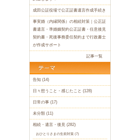
成田公証役場で公正証書遺言作成手続き
事実婚（内縁関係）の相続対策｜公正証
書遺言・準婚姻契約公正証書・任意後見
契約書・死後事務委任契約まで行政書士
が作成サポート
記事一覧
告知
(14)
日々想うこと・感じたこと
(128)
日常の事
(17)
未分類
(11)
相続・遺言・後見
(282)
おひとりさまの生前対策
(7)