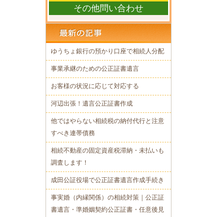
その他問い合わせ
ゆうちょ銀行の預かり口座で相続人分配
事業承継のための公正証書遺言
お客様の状況に応じて対応する
河辺出張！遺言公正証書作成
他ではやらない相続税の納付代行と注意
すべき連帯債務
相続不動産の固定資産税滞納・未払いも
調査します！
成田公証役場で公正証書遺言作成手続き
事実婚（内縁関係）の相続対策｜公正証
書遺言・準婚姻契約公正証書・任意後見