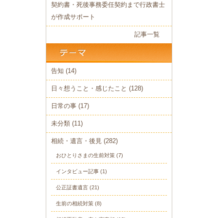
契約書・死後事務委任契約まで行政書士
が作成サポート
記事一覧
告知
(14)
日々想うこと・感じたこと
(128)
日常の事
(17)
未分類
(11)
相続・遺言・後見
(282)
おひとりさまの生前対策
(7)
インタビュー記事
(1)
公正証書遺言
(21)
生前の相続対策
(8)