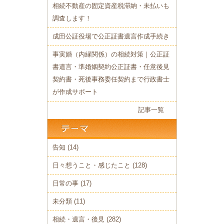
相続不動産の固定資産税滞納・未払いも
調査します！
成田公証役場で公正証書遺言作成手続き
事実婚（内縁関係）の相続対策｜公正証
書遺言・準婚姻契約公正証書・任意後見
契約書・死後事務委任契約まで行政書士
が作成サポート
記事一覧
告知
(14)
日々想うこと・感じたこと
(128)
日常の事
(17)
未分類
(11)
相続・遺言・後見
(282)