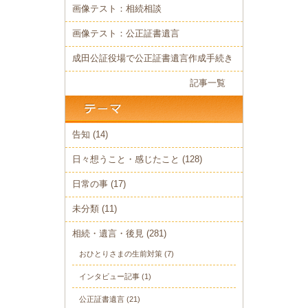
画像テスト：相続相談
画像テスト：公正証書遺言
成田公証役場で公正証書遺言作成手続き
記事一覧
告知
(14)
日々想うこと・感じたこと
(128)
日常の事
(17)
未分類
(11)
相続・遺言・後見
(281)
おひとりさまの生前対策
(7)
インタビュー記事
(1)
公正証書遺言
(21)