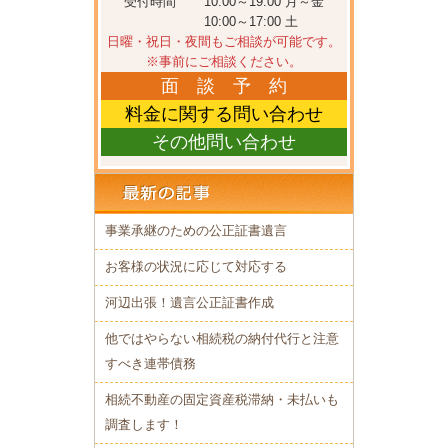
受付時間
10:00～19:00 月～金
10:00～17:00 土
日曜・祝日・夜間もご相談が可能です。
※事前にご相談ください。
面 談 予 約
料金に関する問い合わせ
その他問い合わせ
事業承継のための公正証書遺言
お客様の状況に応じて対応する
河辺出張！遺言公正証書作成
他ではやらない相続税の納付代行と注意
すべき連帯債務
相続不動産の固定資産税滞納・未払いも
調査します！