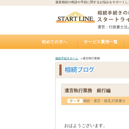
遺産相続の相談や手続に関するお悩みをサポートし
運営：行政書士法
初めての方へ
サービス費用一覧
相続手続きの流れと期限
誰に相続手続きを依頼すれば？費用はどれくらい
誰に相続不動産（空家）の売却を相談・依頼すれ
不動産を相続する場合、誰に何を依頼すれば？費
誰に遺言書作成を相談すれば？費用はどれくらい
トラブルになりやすい遺産相続
アパートの相続、誰に相続手続き・相続税・管
相続した土地の遺産分割、名義変更、売却を誰に
自宅にいながら相談できるオンライン相談実施中
遺産相続手続き代行サポート
遺言執行手続き代理業務
「おひとりさま」任せて安心
遺言書
お墓の引越し・移転・改葬手
相続不動産・空家 売却相談
二次相続対策サポート
かかるの？
ば？費用はいくら？（相続不動産・空家売却）
用は？（専門家が解説）
かかるの？（公正証書遺言）
理・売却を依頼すれば？費用は？
依頼すれば？費用は？
（全国対応）
相続手続きホーム
遺言執行業務
遺言執行業務 銀行編
相続・遺言・後見
,
行政書士
おはようございます。