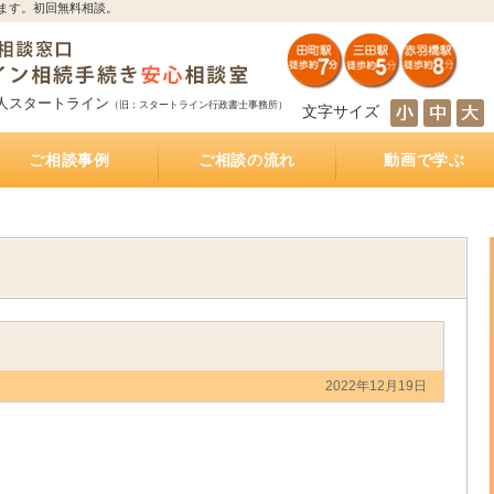
ます。初回無料相談。
人スタートライン
（旧：スタートライン行政書士事務所）
文字サイズ
ご相談事例
ご相談の流れ
動画で学ぶ
とは
サポート
続き
サポート
相続人の調査・確定を自分で行うのは大変！？
相続財産の調査・確定を自分で行うのは大変！？
遺産分割協議を自分で行うのは大変！？
遺産の名義変更を自分で行うのは大変！？
銀行預金の相続手続き
不動産の相続手続き
株式・投資信託の相続手続き
生命保険金の受取
相続手続きをどの行政書士に依頼すれば？費用は
相続手続きは司法書士と行政書士のどちらに依頼
相続手続きは税理士と行政書士のどちらに依頼す
相続手続きは弁護士と行政書士のどちらに依頼す
相続（空家）不動産を相続した後に売却した際に
遺産分割方法
知らない・しばらく会っていない相続人がいる相
被相続人が離婚、再婚している相続
相続財産の多くが不動産のケース
放置した不動産の名義
おふたり様の遺産相続
銀行預金の相続手続き
相続手続き
相続税
公正証書遺言
遺言執行業務
相続不動産・空き家売却
おひとりさまの生前対策
インタビュー記事
もしあなたが遺言執行者に指定されていたら、し
公正証書遺言作成サポート
公正証書遺言 費用と相場
公正証書遺言 必要書類
ご夫婦円満遺言書作成サポート
自筆証書遺言書作成サポート
どれくらいかかるの？
すれば？費用はどれくらいかかるの？
れば？費用はどれくらいかかるの？
れば？費用はどれくらいかかるの？
かかる税金
続
なければならないこと
2022年12月19日