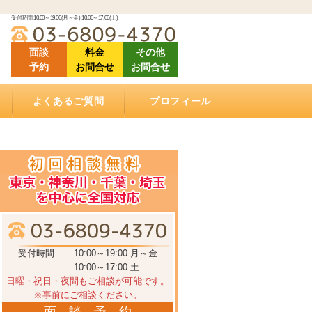
受付時間 10:00～19:00(月～金) 10:00～17:00(土)
面談
料金
その他
予約
お問合せ
お問合せ
よくあるご質問
プロフィール
「ご相談にあたって」良くある質問
「相続（空家）不動産の売却について」良くある
「相続手続きについて」良くある質問
「ご依頼する際に」良くある質問
「遺言書作成について」良くある質問
「相続手続き費用について」良くあるご質問
動画で学ぶ相続手続き
当相談室の理念
事務所概要
お客様の声・クチコミ
セミナー登壇・相続相談会情報
メディア掲載情報
アクセス
質問
受付時間
10:00～19:00 月～金
10:00～17:00 土
日曜・祝日・夜間もご相談が可能です。
※事前にご相談ください。