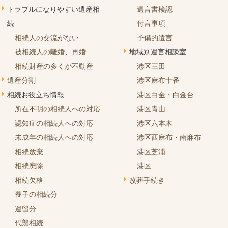
トラブルになりやすい遺産相
遺言書検認
続
付言事項
相続人の交流がない
予備的遺言
被相続人の離婚、再婚
地域別遺言相談室
相続財産の多くが不動産
港区三田
遺産分割
港区麻布十番
相続お役立ち情報
港区白金・白金台
所在不明の相続人への対応
港区青山
認知症の相続人への対応
港区六本木
未成年の相続人への対応
港区西麻布・南麻布
相続放棄
港区芝浦
相続廃除
港区
相続欠格
改葬手続き
養子の相続分
遺留分
代襲相続