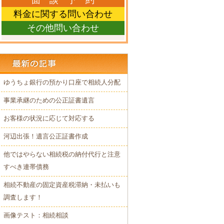
面 談 予 約
料金に関する問い合わせ
その他問い合わせ
ゆうちょ銀行の預かり口座で相続人分配
事業承継のための公正証書遺言
お客様の状況に応じて対応する
河辺出張！遺言公正証書作成
他ではやらない相続税の納付代行と注意
すべき連帯債務
相続不動産の固定資産税滞納・未払いも
調査します！
画像テスト：相続相談