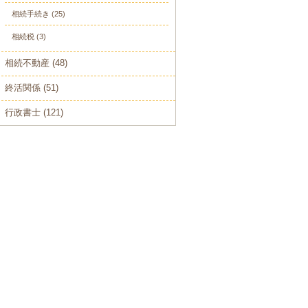
相続手続き
(25)
相続税
(3)
相続不動産
(48)
終活関係
(51)
行政書士
(121)