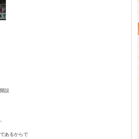
開設
。
であるからで