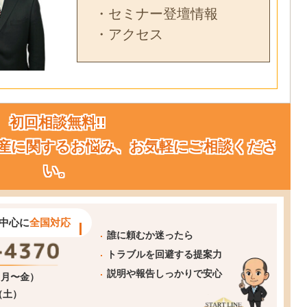
・セミナー登壇情報
・アクセス
初回相談無料!!
産に関するお悩み、お気軽にご相談くださ
い。
中心に
全国対応
誰に頼むか迷ったら
トラブルを回避する提案力
説明や報告しっかりで安心
0（月〜金）
0（土）