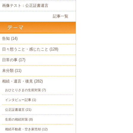
画像テスト：公正証書遺言
記事一覧
告知
(14)
日々想うこと・感じたこと
(128)
日常の事
(17)
未分類
(11)
相続・遺言・後見
(282)
おひとりさまの生前対策
(7)
インタビュー記事
(1)
公正証書遺言
(21)
生前の相続対策
(8)
相続不動産・空き家売却
(12)