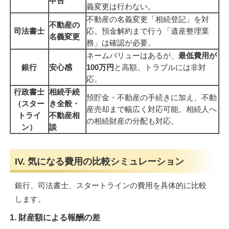
申告
義変更は行わない。
不動産の名義変更「相続登記」を対
不動産の
司法書士
応。預金解約まで行う「遺産整理業
名義変更
務」は確認が必要。
ネームバリューはあるが、
最低費用が
銀行
安心感
100万円
と高額。トラブルには非対
応。
行政書士
相続手続
預貯金・不動産の手続きに加え、不動
（スター
き全般・
産売却まで幅広く対応可能。相続人へ
トライ
不動産相
の相続財産の分配も対応。
ン）
談
IV. 気になる費用の比較シミュレーション
銀行、司法書士、スタートラインの費用を具体的に比較
します。
1. 財産額による報酬の差