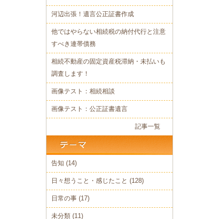
河辺出張！遺言公正証書作成
他ではやらない相続税の納付代行と注意
すべき連帯債務
相続不動産の固定資産税滞納・未払いも
調査します！
画像テスト：相続相談
画像テスト：公正証書遺言
記事一覧
告知
(14)
日々想うこと・感じたこと
(128)
日常の事
(17)
未分類
(11)