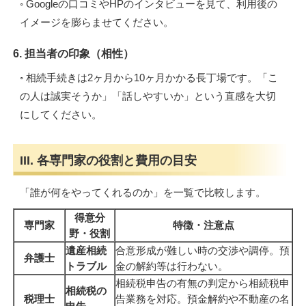
◦ Googleの口コミやHPのインタビューを見て、利用後の
イメージを膨らませてください。
6. 担当者の印象（相性）
◦ 相続手続きは2ヶ月から10ヶ月かかる長丁場です。「こ
の人は誠実そうか」「話しやすいか」という直感を大切
にしてください。
III. 各専門家の役割と費用の目安
「誰が何をやってくれるのか」を一覧で比較します。
得意分
専門家
特徴・注意点
野・役割
遺産相続
合意形成が難しい時の交渉や調停。預
弁護士
トラブル
金の解約等は行わない。
相続税申告の有無の判定から相続税申
相続税の
税理士
告業務を対応。預金解約や不動産の名