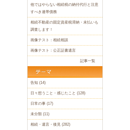
他ではやらない相続税の納付代行と注意
すべき連帯債務
相続不動産の固定資産税滞納・未払いも
調査します！
画像テスト：相続相談
画像テスト：公正証書遺言
記事一覧
告知
(14)
日々想うこと・感じたこと
(128)
日常の事
(17)
未分類
(11)
相続・遺言・後見
(282)