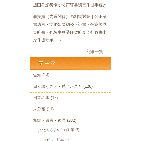
成田公証役場で公正証書遺言作成手続き
事実婚（内縁関係）の相続対策｜公正証
書遺言・準婚姻契約公正証書・任意後見
契約書・死後事務委任契約まで行政書士
が作成サポート
記事一覧
告知
(14)
日々想うこと・感じたこと
(128)
日常の事
(17)
未分類
(11)
相続・遺言・後見
(282)
おひとりさまの生前対策
(7)
インタビュー記事
(1)