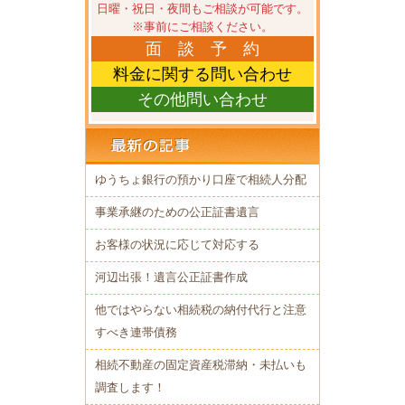
日曜・祝日・夜間もご相談が可能です。
※事前にご相談ください。
面 談 予 約
料金に関する問い合わせ
その他問い合わせ
ゆうちょ銀行の預かり口座で相続人分配
事業承継のための公正証書遺言
お客様の状況に応じて対応する
河辺出張！遺言公正証書作成
他ではやらない相続税の納付代行と注意
すべき連帯債務
相続不動産の固定資産税滞納・未払いも
調査します！