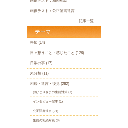
画像テスト：相続相談
画像テスト：公正証書遺言
記事一覧
告知
(14)
日々想うこと・感じたこと
(128)
日常の事
(17)
未分類
(11)
相続・遺言・後見
(282)
おひとりさまの生前対策
(7)
インタビュー記事
(1)
公正証書遺言
(21)
生前の相続対策
(8)