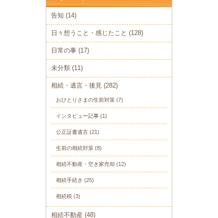
告知
(14)
日々想うこと・感じたこと
(128)
日常の事
(17)
未分類
(11)
相続・遺言・後見
(282)
おひとりさまの生前対策
(7)
インタビュー記事
(1)
公正証書遺言
(21)
生前の相続対策
(8)
相続不動産・空き家売却
(12)
相続手続き
(25)
相続税
(3)
相続不動産
(48)